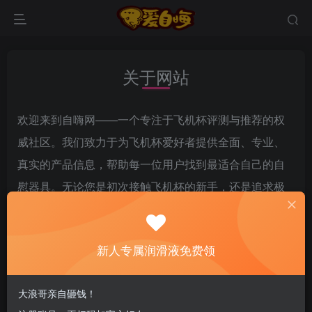
关于网站
欢迎来到自嗨网——一个专注于飞机杯评测与推荐的权
威社区。我们致力于为飞机杯爱好者提供全面、专业、
真实的产品信息，帮助每一位用户找到最适合自己的自
慰器具。无论您是初次接触飞机杯的新手，还是追求极
致体验的资深玩家，自嗨网都能满足您的需求。
我们的使命
新人专属润滑液免费领
自嗨网的使命是打造一个开放、专业、可靠的飞机杯评
测平台。我们相信，每个人都有权利享受高品质的个人
大浪哥亲自砸钱！
体验，而选择一款合适的飞机杯是其中的关键一步。通