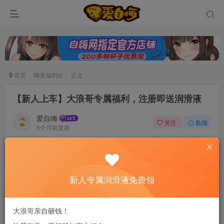
首页
嗨友福利社
正文
【新人上车】大浪哥专属福利，注册即送润滑液
爱自嗨
关注
私信
6个月前更新
0
131
13
新老司机速来！注册自嗨网+扫码加好友，即
送200ml润滑液→
新人专属润滑液免费领
大浪哥，5年骨灰级玩家，自嗨网创始人。从动漫同好到飞机
大浪哥亲自砸钱！
杯测评发烧友，测评过市面大部分产品，如今和一群老司机