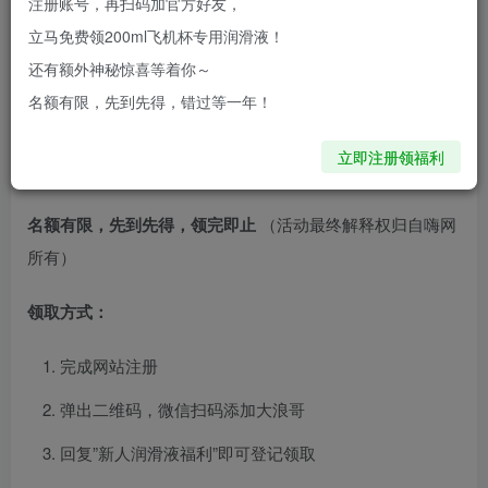
注册账号，再扫码加官方好友，
打造了这个专业社区。这里不卖货，只聊真实体验。
立马免费领200ml飞机杯专用润滑液！
现在注册自嗨网账号，扫码添加大浪哥微信，即可领取：
还有额外神秘惊喜等着你～
名额有限，先到先得，错过等一年！
✓ 200ml优质润滑液一瓶
立即注册领福利
✓ 进入内部玩家交流群资格
名额有限，先到先得，领完即止
（活动最终解释权归自嗨网
所有）
领取方式：
完成网站注册
弹出二维码，微信扫码添加大浪哥
回复”新人润滑液福利”即可登记领取