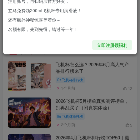
注册账号，再扫码加官方好友，
立马免费领200ml飞机杯专用润滑液！
发布
排序
25
还有额外神秘惊喜等着你～
2026年7月飞机杯人气榜｜产品推荐
名额有限，先到先得，错过等一年！
指南
飞机杯排行榜
立即注册领福利
23天前
7
飞机杯怎么选？2026年6月高人气产
品排行榜来了
飞机杯排行榜
1个月前
12
2026飞机杯5月榜单真实测评榜单，
别再乱买了（附真实体验）
飞机杯排行榜
2个月前
5
2026年4月飞机杯排行榜TOP50｜最