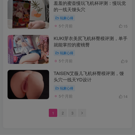
羞羞的蜜壶慢玩飞机杯评测：慢玩党
的一线天馒头穴
玩家心得
5个月前
15
KUKI芽衣美尻飞机杯臀模评测，单手
就能掌控的蜜桃臀
玩家心得
5个月前
9
TAISEN艾薇儿飞机杯臀模评测，馒
头穴一线天YD设计
玩家心得
5个月前
14
1
2
3