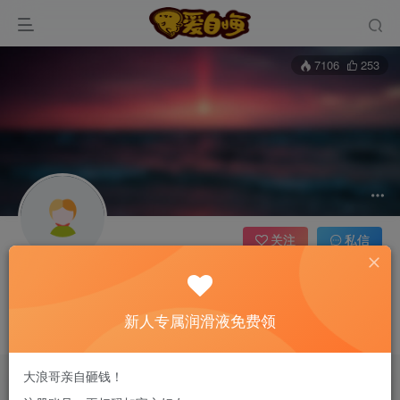
7106
253
关注
私信
嗨哥
嗨网情报主编
新人专属润滑液免费领
这家伙很懒，什么都没有写...
大浪哥亲自砸钱！
文章
25
收藏
0
评论
0
版块
0
帖子
0
粉丝
0