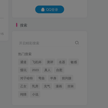
QQ登录
便携飞机杯品牌对比这件事，没你想象的那么简单——买错一次，你就得多花一笔'学费'。这篇文章把市场上主流的几个便携方案拆开来看，帮你在宿舍、出差等不同场景里找到真正合适的那一款，不踩坑...
搜索
15
开启精彩搜索
热门搜索
通道
飞机杯
测评
名器
敏感
慢玩
2023
真人
自慰
对子哈特
弯曲
半身
前列腺
乙女
乳房
充气
漫画
丝袜
纯情
小说