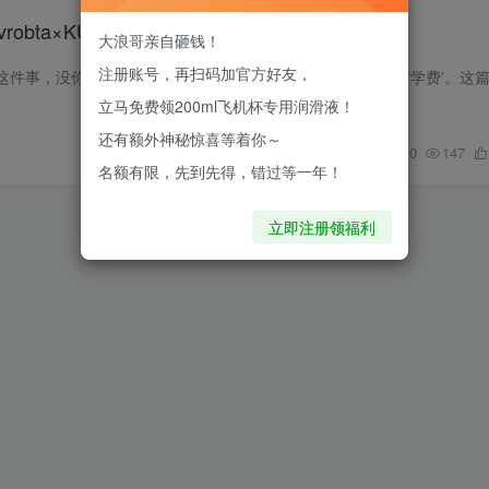
vrobta×KUKI×一次性，宿舍党必看
大浪哥亲自砸钱！
注册账号，再扫码加官方好友，
立马免费领200ml飞机杯专用润滑液！
还有额外神秘惊喜等着你～
0
147
名额有限，先到先得，错过等一年！
立即注册领福利