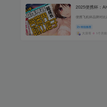
2025便携杯：Ai
特别推荐
大浪哥
1个月前