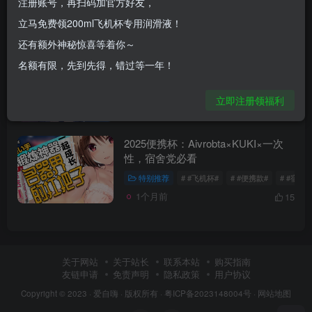
注册账号，再扫码加官方好友，
立马免费领200ml飞机杯专用润滑液！
发布
排序
2
还有额外神秘惊喜等着你～
第一次买飞机杯，我翻了三次车才摸
名额有限，先到先得，错过等一年！
清门道
健康科普
立即注册领福利
1个月前
6
2025便携杯：Aivrobta×KUKI×一次
性，宿舍党必看
特别推荐
# #飞机杯#
# #便携款#
# #宿舍
1个月前
15
关于网站
关于站长
联系本站
购买指南
友链申请
免责声明
隐私政策
用户协议
Copyright © 2023 ·
爱自嗨
· 版权所有 ·
粤ICP备2023148004号
·
网站地图