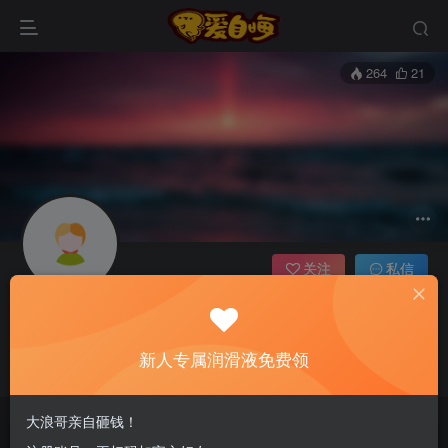
264
21
关注
私信
大浪哥
资深发烧体验官
新人专属润滑液免费领
这家伙很懒，什么都没有写...
大浪哥亲自砸钱！
文章
2
收藏
0
评论
0
版块
0
帖子
0
粉丝
0