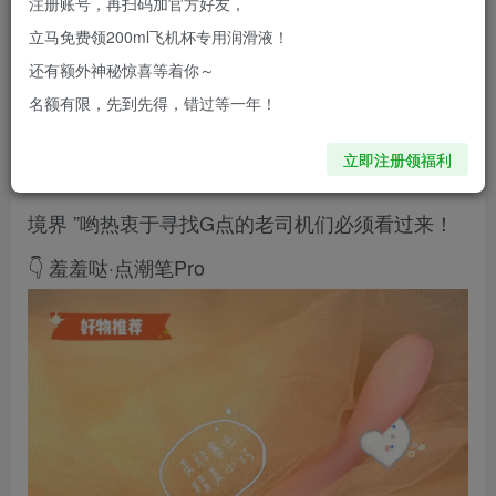
注册账号，再扫码加官方好友，
亚洲女性精心设计，头部螺纹的设计，帮你更快找
立马免费领200ml飞机杯专用润滑液！
到“High”点
还有额外神秘惊喜等着你～
名额有限，先到先得，错过等一年！
今天我要向lsp们介绍一款软萌可爱但实力不容小
立即注册领福利
觑的小玩具！帮你打开一扇新大门“ 发现更美好的
境界 ”哟热衷于寻找G点的老司机们必须看过来！
👇 羞羞哒·点潮笔Pro