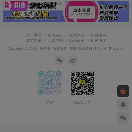
关于网站
关于站长
联系本站
购买指南
友链申请
免责声明
隐私政策
用户协议
Copyright © 2023 ·
爱自嗨
· 版权所有 ·
粤ICP备2023148004号
·
网站地图
QQ群
微信公众号