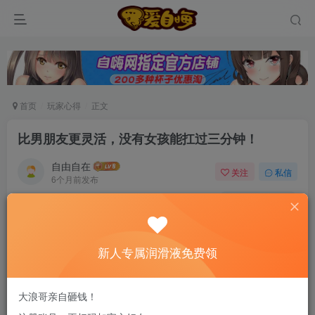
首页
玩家心得
正文
比男朋友更灵活，没有女孩能扛过三分钟！
自由自在
关注
私信
6个月前发布
0
71
7
新老司机速来！注册自嗨网+扫码加好友，即
送200ml润滑液→
新人专属润滑液免费领
它可不只是性能小怪兽，在产品尺寸上，专门经过
大浪哥亲自砸钱！