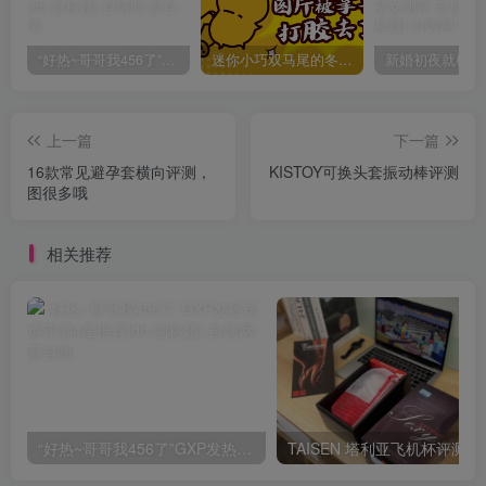
“好热~哥哥我456了”GXP发热试炼评测4星推荐[db:副标题]
迷你小巧双马尾的冬爱琴音写真分享，虎牙妹妹YYDS!
上一篇
下一篇
16款常见避孕套横向评测，
KISTOY可换头套振动棒评测
图很多哦
相关推荐
“好热~哥哥我456了”GXP发热试炼评测4星推荐[db:副标题]
TAISEN