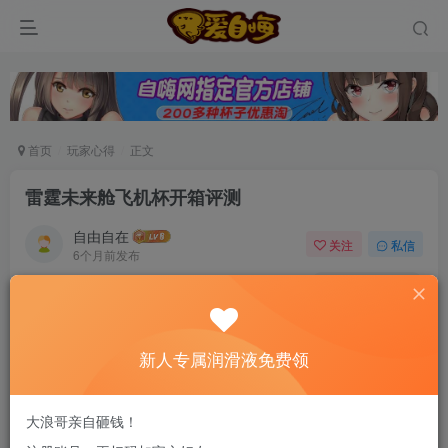
首页
玩家心得
正文
雷霆未来舱飞机杯开箱评测
自由自在
关注
私信
6个月前发布
0
78
7
新老司机速来！注册自嗨网+扫码加好友，即
送200ml润滑液→
新人专属润滑液免费领
老婆怀孕之后，严守清规戒律，跟几个老司机聊起
大浪哥亲自砸钱！