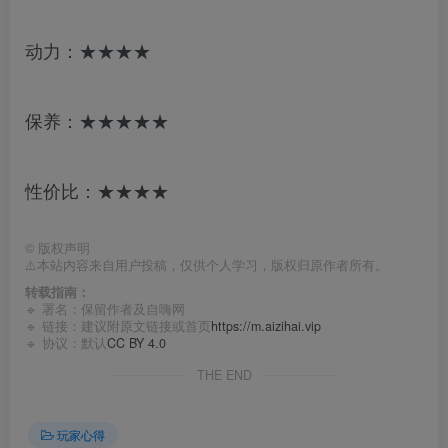
动力：★★★★
保养：★★★★★
性价比：★★★★
©
版权声明
⚠️本站内容来自用户投稿，仅供个人学习，版权归原作者所有。
转载指南：
🔹 署名：保留作者及
自嗨网
🔹 链接：建议附原文链接或首页
https://m.aizihai.vip
🔹 协议：默认
CC BY 4.0
THE END
玩家心得