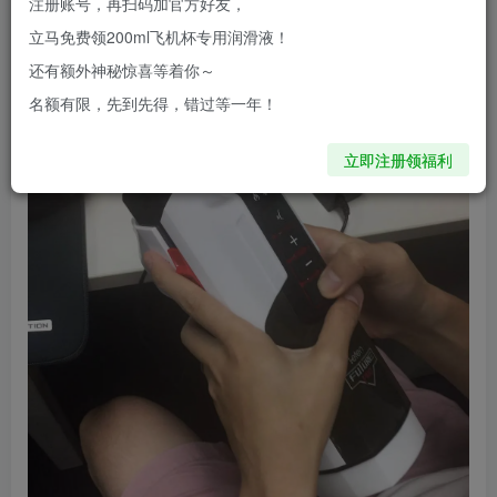
注册账号，再扫码加官方好友，
骚年浴火焚身，有猪队友给支一招——飞机杯…
立马免费领200ml飞机杯专用润滑液！
还有额外神秘惊喜等着你～
名额有限，先到先得，错过等一年！
立即注册领福利