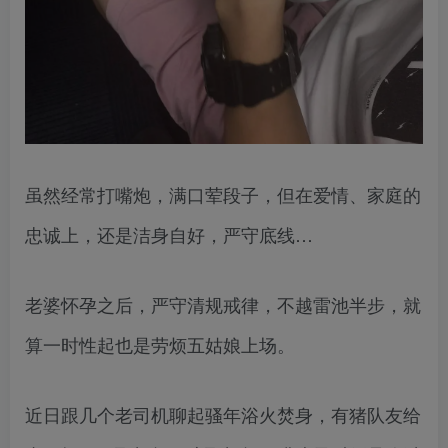
虽然经常打嘴炮，满口荤段子，但在爱情、家庭的
忠诚上，还是洁身自好，严守底线…
老婆怀孕之后，严守清规戒律，不越雷池半步，就
算一时性起也是劳烦五姑娘上场。
近日跟几个老司机聊起骚年浴火焚身，有猪队友给