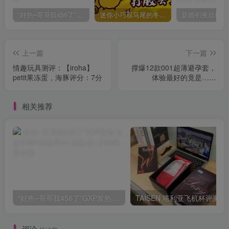
“好热~哥哥我456了”GXP发热试炼评测4星推荐[db:副标题]
迷你小巧双马尾的冬爱琴音写真分享，虎牙妹妹YYDS!
上一篇
下一篇
情趣玩具测评：【iroha】
撑爆12款001超薄避孕套，
petit果冻蛋，海豚评分：7分
体验最好的竟是……
相关推荐
“好热~哥哥我456了”GXP发热试炼评测4星推荐[db:副标题]
TAISEN
评论