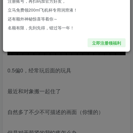
注册账号，再扫码加官方好友，
立马免费领200ml飞机杯专用润滑液！
JEUSN仿精润滑油开箱评测！
还有额外神秘惊喜等着你～
名额有限，先到先得，错过等一年！
立即注册领福利
0.5偏0，经常玩后面的玩具
最近和对象搬一起住了
自然多了不少不可描述的画面（你懂的）
但是对于菊紧的我怕疼怎么办