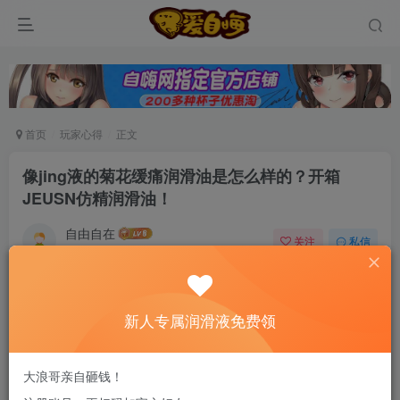
首页
玩家心得
正文
像jing液的菊花缓痛润滑油是怎么样的？开箱
JEUSN仿精润滑油！
自由自在
关注
私信
6个月前发布
0
85
5
新老司机速来！注册自嗨网+扫码加好友，即
新人专属润滑液免费领
送200ml润滑液→
大浪哥亲自砸钱！
菊花如何缓痛？让0号Gang交不痛的秘密是什么？