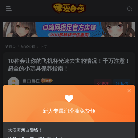
首页
玩家心得
正文
10种会让你的飞机杯光速去世的情况！千万注意！
超全的小玩具保养指南！
自由自在
关注
私信
6个月前发布
0
83
13
新老司机速来！注册自嗨网+扫码加好友，即
新人专属润滑液免费领
送200ml润滑液→
大浪哥亲自砸钱！
大家好哇！我是阿鉴！