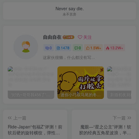
Never say die.
永不言弃
自由自在
关注
0
1478
0
1.5W+
13.2W+
这家伙很懒，什么都没有写...
“好热~哥哥我456了”GXP发热试炼评测4星推荐[db:副标题]
迷你小巧双马尾的冬爱琴音写真分享，虎牙妹妹YYDS!
上一篇
下一篇
Ride-Japan“包福Z”评测！前
魔眼—“星之公主”评测！软
软后硬的旋转横纹，弹性手
胶的经典五角星波浪，半途
感的温柔刺激！
而废的摩擦感通道