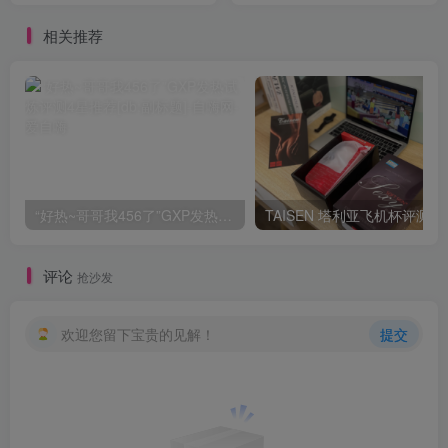
相关推荐
“好热~哥哥我456了”GXP发热试炼评测4星推荐[db:副标题]
TAISEN
评论
抢沙发
欢迎您留下宝贵的见解！
提交