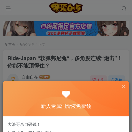
首页
玩家心得
正文
Ride-Japan “软弹邦尼兔“，多角度连续“炮击”！
你能不能顶得住？
自由自在
关注
私信
6个月前发布
0
80
8
新老司机速来！注册自嗨网+扫码加好友，即
新人专属润滑液免费领
送200ml润滑液→
大浪哥亲自砸钱！
↓音量警告↓