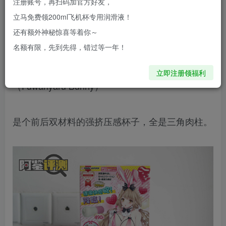
注册账号，再扫码加官方好友，
立马免费领200ml飞机杯专用润滑液！
还有额外神秘惊喜等着你～
今天来评测的是Ride的
名额有限，先到先得，错过等一年！
软弹邦尼兔
立即注册领福利
（Fuwanyaru Bunny）
是个前后双材料的强挤压感杯子，全是三角肉柱。