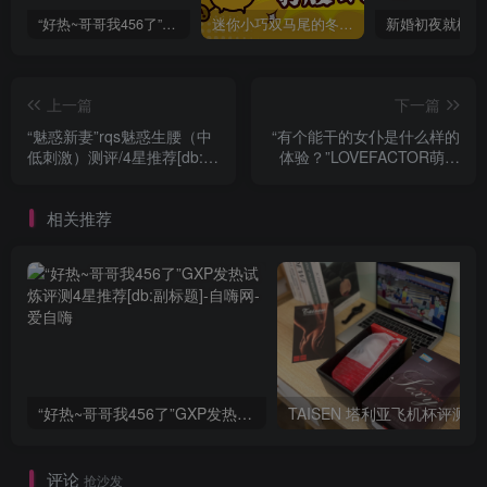
“好热~哥哥我456了”GXP发热试炼评测4星推荐[db:副标题]
迷你小巧双马尾的冬爱琴音写真分享，虎牙妹妹YYDS!
上一篇
下一篇
“魅惑新妻”rqs魅惑生腰（中
“有个能干的女仆是什么样的
低刺激）测评/4星推荐[db:副
体验？”LOVEFACTOR萌娘
标题]
女仆（中低刺激）/五星推荐
[db:副标题]
相关推荐
“好热~哥哥我456了”GXP发热试炼评测4星推荐[db:副标题]
TAISEN
评论
抢沙发