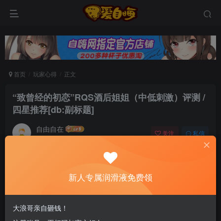
首页
玩家心得
正文
“致曾经的初恋”RQS酒后姐姐（中低刺激）评测 /
四星推荐[db:副标题]
自由自在
关注
私信
6个月前发布
0
83
12
新老司机速来！注册自嗨网+扫码加好友，即
新人专属润滑液免费领
送200ml润滑液→
大浪哥亲自砸钱！