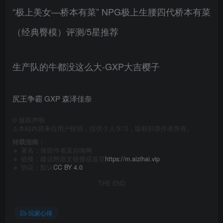
“极上美女—桥本有菜” NPG极上生腰四代桥本有菜
（经典臀模）评测/5星推荐
生产队的牛都没这么大-GXP大吉樱子
尻王争霸 GXP 森泽佳奈
©
版权声明
⚠️本站内容来自用户投稿，仅供个人学习，版权归原作者所有。
转载指南：
🔹 署名：保留作者及
自嗨网
🔹 链接：建议附原文链接或首页
https://m.aizihai.vip
🔹 协议：默认
CC BY 4.0
THE END
玩家心得