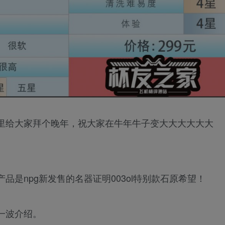
里给大家拜个晚年，祝大家在牛年牛子变大大大大大大
是npg新发售的名器证明003ol特别款石原希望！
一波介绍。