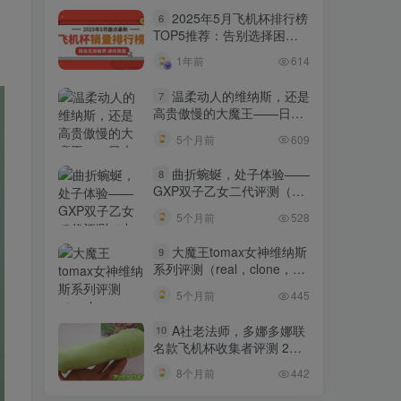
2025年5月飞机杯排行榜
6
TOP5推荐：告别选择困
难，秒懂哪款适合你！
1年前
614
温柔动人的维纳斯，还是
7
高贵傲慢的大魔王——日本
tomax venus系列（soft）名
5个月前
609
器测评 四星推荐[db:副标题]
曲折蜿蜒，处子体验——
8
GXP双子乙女二代评测（中
高刺激）四星推荐[db:副标
5个月前
528
题]
大魔王tomax女神维纳斯
9
系列评测（real，clone，
cross）[db:副标题]
5个月前
445
A社老法师，多娜多娜联
10
名款飞机杯收集者评测 2
——除了情怀也有亮点
8个月前
442