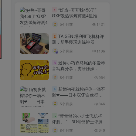
“好热~哥哥我456了”
1
GXP发热试炼评测4星推荐
[db:副标题]
5个月前
1421
TAISEN 塔利亚飞机杯评
2
测，新手慢玩训练神器
5个月前
1106
迷你小巧双马尾的冬爱琴
3
音写真分享，虎牙妹妹
YYDS!
8个月前
964
新婚初夜就榨得你一滴不
4
剩❤——日本GXP白丝壁女
测评 五星推荐[db:副标题]
5个月前
846
“带骨骼的小护士飞机杯
5
评测。 ”—3D骨骼护士评测
8个月前
640