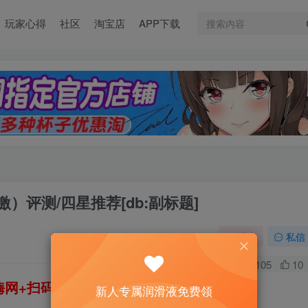
玩家心得
社区
淘宝店
APP下载
）评测/四星推荐[db:副标题]
关注
私信
0
105
10
网+扫码加好友，即送200ml润滑液→
新人专属润滑液免费领