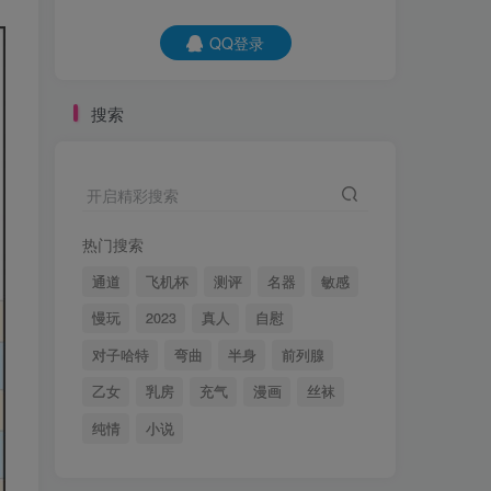
QQ登录
搜索
开启精彩搜索
热门搜索
通道
飞机杯
测评
名器
敏感
慢玩
2023
真人
自慰
对子哈特
弯曲
半身
前列腺
乙女
乳房
充气
漫画
丝袜
纯情
小说