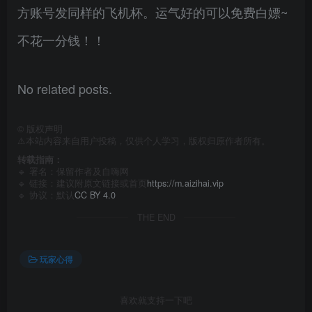
方账号发同样的飞机杯。运气好的可以免费白嫖~
不花一分钱！！
No related posts.
©
版权声明
⚠️本站内容来自用户投稿，仅供个人学习，版权归原作者所有。
转载指南：
🔹 署名：保留作者及
自嗨网
🔹 链接：建议附原文链接或首页
https://m.aizihai.vip
🔹 协议：默认
CC BY 4.0
THE END
玩家心得
喜欢就支持一下吧