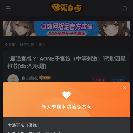
首页
玩家心得
正文
“最强宫感？”AONE子宫娘（中等刺激）评测/四星
推荐[db:副标题]
自由自在
关注
私信
6个月前发布
0
64
13
新老司机速来！注册自嗨网+扫码加好友，即
新人专属润滑液免费领
送200ml润滑液→
大浪哥亲自砸钱！