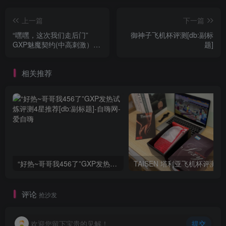
上一篇
下一篇
“嘿嘿，这次我们走后门”
御神子飞机杯评测[db:副标
GXP魅魔契约(中高刺激）/
题]
四星推荐[db:副标题]
相关推荐
“好热~哥哥我456了”GXP发热试炼评测4星推荐[db:副标题]
TAISEN
评论
抢沙发
欢迎您留下宝贵的见解！
提交