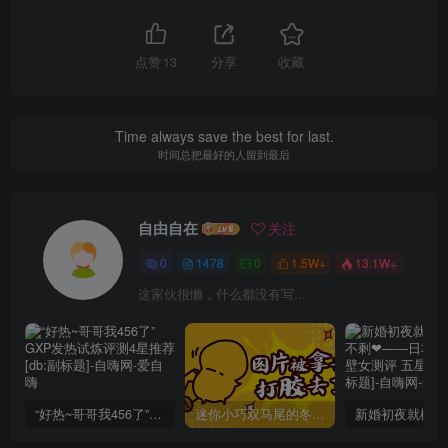
点赞
13
分享
收藏
Time always save the best for last.
时间总把最好的人留到最后
自由自在
关注
0
1478
0
1.5W+
13.1W+
这家伙很懒，什么都没有写...
“好热~哥哥我456了”GXP发热试炼评测4星推荐[db:副标题]
迷你小巧双马尾的冬爱琴音写真分享，虎牙妹妹YYDS!