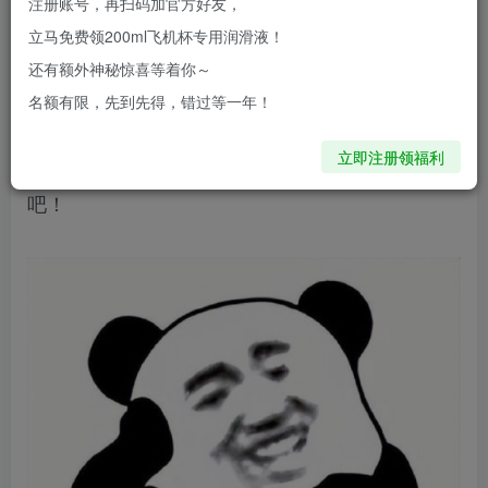
注册账号，再扫码加官方好友，
立马免费领200ml飞机杯专用润滑液！
怪的小玩意——lovefactor的咪咪球！
还有额外神秘惊喜等着你～
名额有限，先到先得，错过等一年！
这次年中lovefactor出了两个大件的新品以及这个
咪咪球，就先评测一下这个轻量级的吊吊大伙胃口
立即注册领福利
吧！