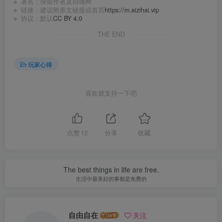
🔹 署名：保留作者及
自嗨网
🔹 链接：建议附原文链接或首页
https://m.aizihai.vip
🔹 协议：默认
CC BY 4.0
THE END
玩家心得
喜欢就支持一下吧
点赞
12
分享
收藏
The best things in life are free.
生活中最美好的事都是免费的
自由自在
关注