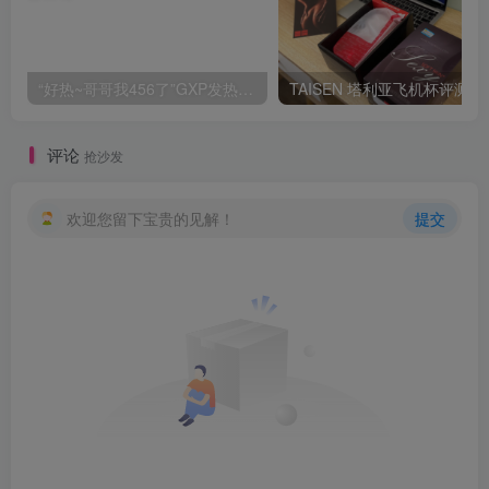
“好热~哥哥我456了”GXP发热试炼评测4星推荐[db:副标题]
TAISEN
评论
抢沙发
欢迎您留下宝贵的见解！
提交