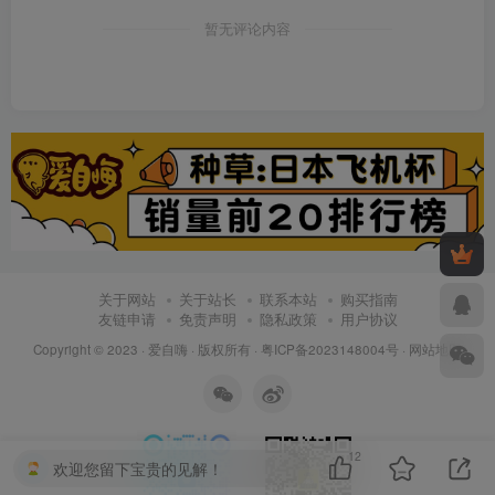
暂无评论内容
关于网站
关于站长
联系本站
购买指南
友链申请
免责声明
隐私政策
用户协议
Copyright © 2023 ·
爱自嗨
· 版权所有 ·
粤ICP备2023148004号
·
网站地图
12
欢迎您留下宝贵的见解！