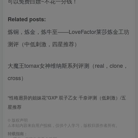
可以免费白嫖~不花一分钱！
Related posts:
炼铜，炼金，炼牛至——LoveFactor莱莎炼金工坊
测评（中低刺激，四星推荐）
大魔王tomax女神维纳斯系列评测（real，clone，
cross）
“性格迥异的姐妹花”GXP 双子乙女 千奈评测（低刺激）/五
星推荐
©
版权声明
⚠️本站内容来自用户投稿，仅供个人学习，版权归原作者所有。
转载指南：