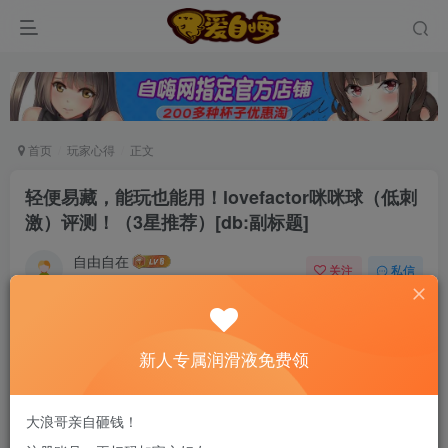
首页
玩家心得
正文
轻便易藏，能玩也能用！lovefactor咪咪球（低刺
激）评测！（3星推荐）[db:副标题]
自由自在
关注
私信
6个月前发布
0
91
12
新老司机速来！注册自嗨网+扫码加好友，即
新人专属润滑液免费领
送200ml润滑液→
大浪哥亲自砸钱！
大家好哇！我是小阿giao，今天来评测一个奇奇怪