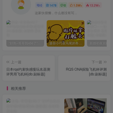
0
1478
0
1.5W+
13.2W+
这家伙很懒，什么都没有写...
“好热~哥哥我456了”GXP发热试炼评测4星推荐[db:副标题]
迷你小巧双马尾的冬爱琴音写真分享，虎牙妹妹YYDS!
上一篇
下一篇
日本rqs约束快感慢玩名器测
RQS ONA探险飞机杯评测
评男用飞机杯[db:副标题]
[db:副标题]
相关推荐