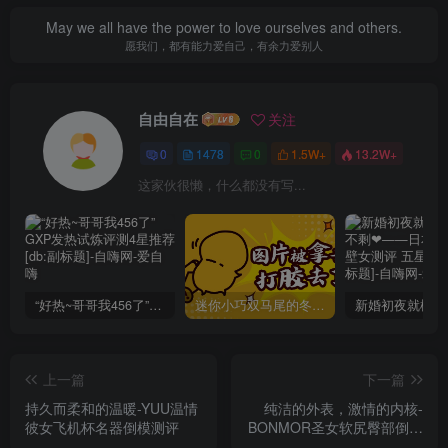
May we all have the power to love ourselves and others.
愿我们，都有能力爱自己，有余力爱别人
自由自在
关注
0
1478
0
1.5W+
13.2W+
这家伙很懒，什么都没有写...
“好热~哥哥我456了”GXP发热试炼评测4星推荐[db:副标题]
迷你小巧双马尾的冬爱琴音写真分享，虎牙妹妹YYDS!
上一篇
下一篇
持久而柔和的温暖-YUU温情
纯洁的外表，激情的内核-
彼女飞机杯名器倒模测评
BONMOR圣女软尻臀部倒模
测评