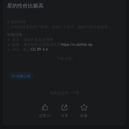
星的性价比极高
©
版权声明
⚠️本站内容来自用户投稿，仅供个人学习，版权归原作者所有。
转载指南：
🔹 署名：保留作者及
自嗨网
🔹 链接：建议附原文链接或首页
https://m.aizihai.vip
🔹 协议：默认
CC BY 4.0
THE END
玩家心得
喜欢就支持一下吧
点赞
11
分享
收藏