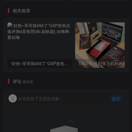
相关推荐
“好热~哥哥我456了”GXP发热试炼评测4星推荐[db:副标题]
TAISEN
评论
抢沙发
欢迎您留下宝贵的见解！
提交