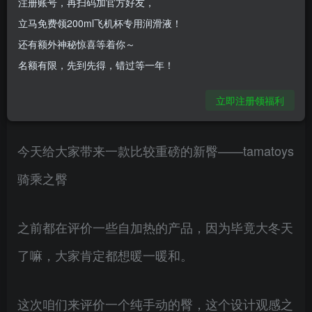
注册账号，再扫码加官方好友，
立马免费领200ml飞机杯专用润滑液！
臀模，在设计上非常用心，采用了人体工学设计，
还有额外神秘惊喜等着你～
大大增加了臀模的体验感和舒适度。
名额有限，先到先得，错过等一年！
大家好，我是评测师达克烈~
立即注册领福利
今天给大家带来一款比较重磅的新臀——tamatoys
骑乘之臀
之前都在评价一些自加热的产品，因为毕竟大冬天
了嘛，大家肯定都想暖一暖和。
这次咱们来评价一个纯手动的臀，这个设计观感之