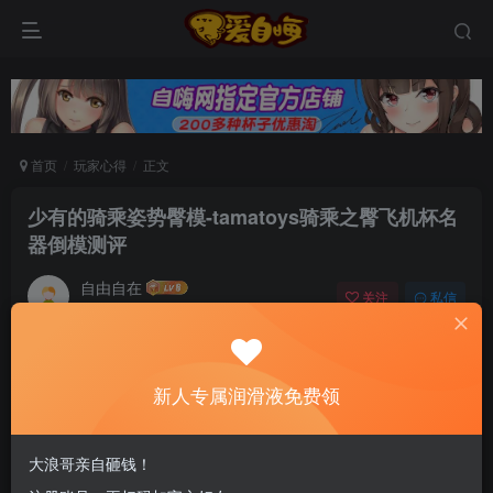
首页
玩家心得
正文
少有的骑乘姿势臀模-tamatoys骑乘之臀飞机杯名
器倒模测评
自由自在
关注
私信
6个月前发布
0
60
11
新老司机速来！注册自嗨网+扫码加好友，即
新人专属润滑液免费领
送200ml润滑液→
大浪哥亲自砸钱！
tamatoys骑乘之臀，作为市面上少有的骑乘姿势的