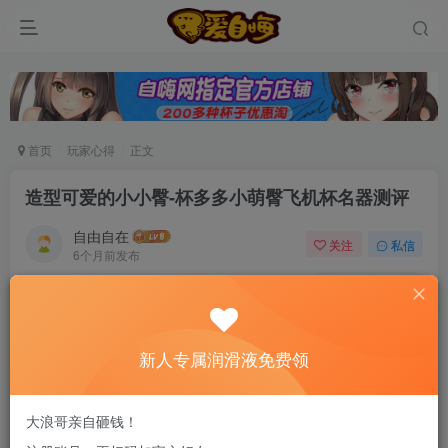
首页
玩家心得
正文
造型可爱的小小臀-杯多多小萌臀飞机杯名器测评
自由自在
关注
私信
6个月前发布
0
94
8
新老司机速来！注册自嗨网+扫码加好友，即
送200ml润滑液→
新人专属润滑液免费领
杯多多小萌臀在造型上下了很大的功夫，看起来确
大浪哥亲自砸钱！