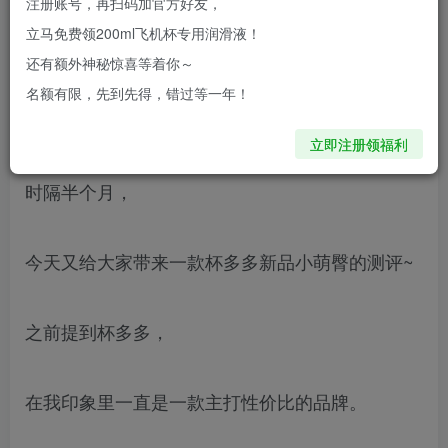
注册账号，再扫码加官方好友，
实挺小巧。各种曲线和凹凸设计的非常精致，材质
立马免费领200ml飞机杯专用润滑液！
结实而富有弹性，适合敏感度中等的玩家。
还有额外神秘惊喜等着你～
名额有限，先到先得，错过等一年！
大家晚上好啊，这里是阿妈
立即注册领福利
时隔半个月，
今天又给大家带来一款杯多多新品小萌臀的测评~
之前提到杯多多，
在我印象里一直是一款主打性价比的品牌。