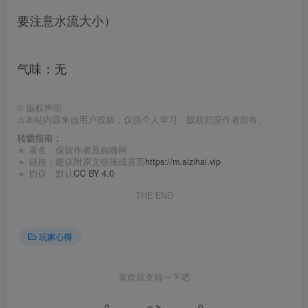
要注意水流大小）
气味：无
©
版权声明
⚠️本站内容来自用户投稿，仅供个人学习，版权归原作者所有。
转载指南：
🔹 署名：保留作者及
自嗨网
🔹 链接：建议附原文链接或首页
https://m.aizihai.vip
🔹 协议：默认
CC BY 4.0
THE END
玩家心得
喜欢就支持一下吧