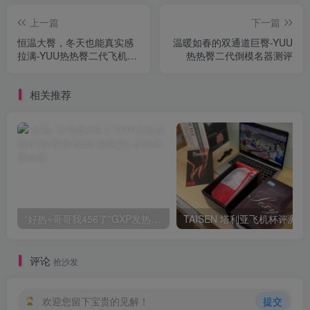
上一篇
下一篇
恒温大臀，冬天也能真实感
温暖如春的双通道巨臀-YUU
拉满-YUU热热臀二代飞机杯
热热臀二代倒模名器测评
名器测评
相关推荐
“好热~哥哥我456了”GXP发热试炼评测4星推荐[db:副标题]
TAISEN
评论
抢沙发
欢迎您留下宝贵的见解！
提交