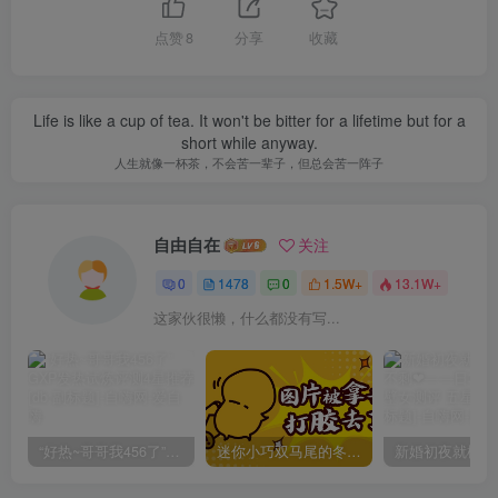
点赞
8
分享
收藏
Life is like a cup of tea. It won't be bitter for a lifetime but for a
short while anyway.
人生就像一杯茶，不会苦一辈子，但总会苦一阵子
自由自在
关注
0
1478
0
1.5W+
13.1W+
这家伙很懒，什么都没有写...
“好热~哥哥我456了”GXP发热试炼评测4星推荐[db:副标题]
迷你小巧双马尾的冬爱琴音写真分享，虎牙妹妹YYDS!