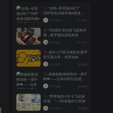
“好热~哥哥我456了”
1
GXP发热试炼评测4星推荐
[db:副标题]
5个月前
1423
TAISEN 塔利亚飞机杯评
2
测，新手慢玩训练神器
5个月前
1107
迷你小巧双马尾的冬爱琴
3
音写真分享，虎牙妹妹
YYDS!
8个月前
964
新婚初夜就榨得你一滴不
4
剩❤——日本GXP白丝壁女
测评 五星推荐[db:副标题]
5个月前
846
“带骨骼的小护士飞机杯
5
评测。 ”—3D骨骼护士评测
8个月前
640