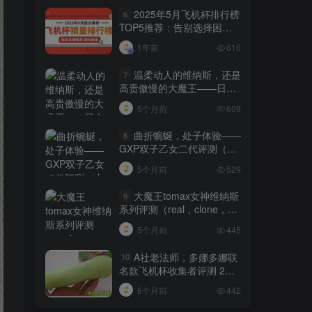
2025年5月飞机杯排行榜
6
TOP5推荐：告别选择困
难，秒懂哪款适合你！
1年前
616
温柔动人的维纳斯，还是
7
高贵傲慢的大魔王——日本
tomax venus系列（soft）名
5个月前
609
器测评 四星推荐[db:副标题]
曲折蜿蜒，处子体验——
8
GXP双子乙女二代评测（中
高刺激）四星推荐[db:副标
5个月前
529
题]
大魔王tomax女神维纳斯
9
系列评测（real，clone，
cross）[db:副标题]
5个月前
445
A社老法师，多娜多娜联
10
名款飞机杯收集者评测 2
——除了情怀也有亮点
8个月前
442