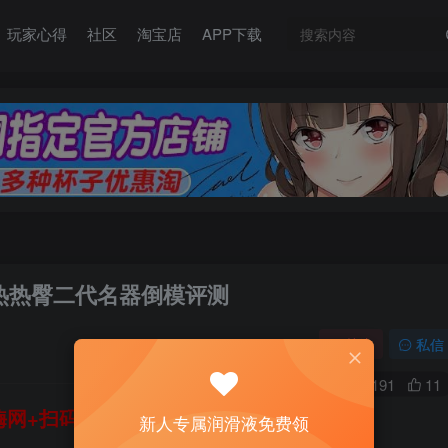
玩家心得
社区
淘宝店
APP下载
U热热臀二代名器倒模评测
关注
私信
0
191
11
网+扫码加好友，即送200ml润滑液→
新人专属润滑液免费领