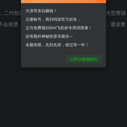
大浪哥亲自砸钱！
大，二代包装人物风格匹配走的是偏仿真、成熟的大型臀路
注册账号，再扫码加官方好友，
不会很烫，整体材质偏软，稍有出油，没有异味，通道整
立马免费领200ml飞机杯专用润滑液！
还有额外神秘惊喜等着你～
名额有限，先到先得，错过等一年！
立即注册领福利