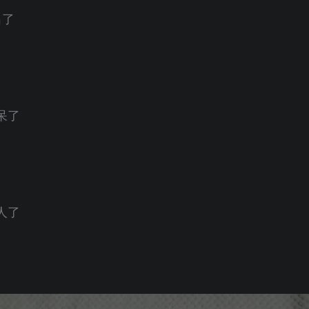
出了
呆了
人了