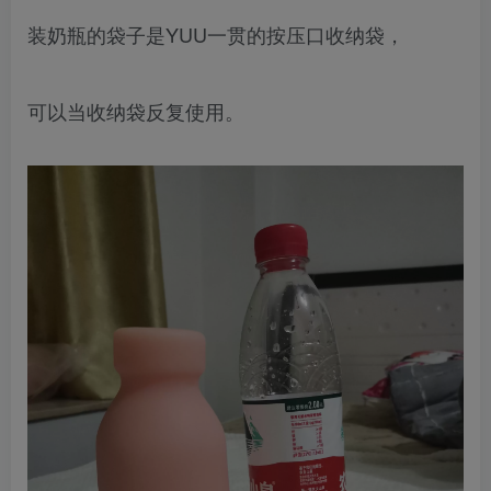
装奶瓶的袋子是YUU一贯的按压口收纳袋，
可以当收纳袋反复使用。