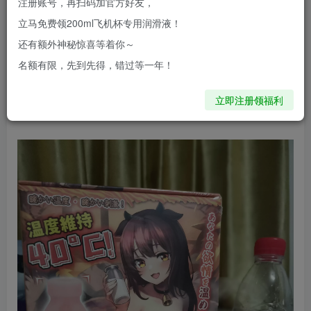
注册账号，再扫码加官方好友，
立马免费领200ml飞机杯专用润滑液！
今天评测的主角便是热热系列的衍生产品：YUU热
还有额外神秘惊喜等着你～
感奶瓶。
名额有限，先到先得，错过等一年！
立即注册领福利
01外包装