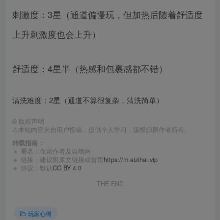
刺激度：3星（通道偏慢玩，但加热后随着舒适度
上升刺激度也会上升）
舒适度：4星半（热感和包裹感都不错）
清洗难度：2星（通道不算很复杂，清洗简单）
©
版权声明
⚠️本站内容来自用户投稿，仅供个人学习，版权归原作者所有。
转载指南：
🔹 署名：保留作者及
自嗨网
🔹 链接：建议附原文链接或首页
https://m.aizihai.vip
🔹 协议：默认
CC BY 4.0
THE END
玩家心得