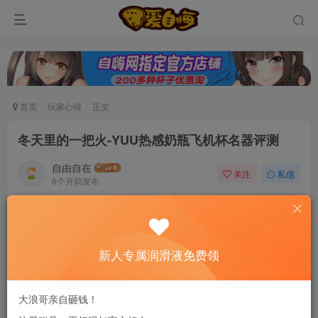
首页
玩家心得
正文
冬天里的一把火-YUU热感奶瓶飞机杯名器评测
自由自在
关注
私信
6个月前发布
0
85
10
新老司机速来！注册自嗨网+扫码加好友，即
送200ml润滑液→
新人专属润滑液免费领
不用加热棒一键加热的优点便体现出来了。
大浪哥亲自砸钱！