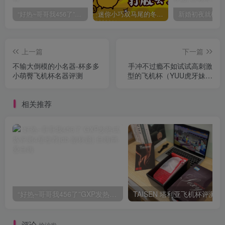
“好热~哥哥我456了”GXP发热试炼评测4星推荐[db:副标题]
迷你小巧双马尾的冬爱琴音写真分享，虎牙妹妹YYDS!
上一篇
下一篇
不输大倒模的小名器-杯多多
手冲不过瘾不如试试高刺激
小萌臀飞机杯名器评测
型的飞机杯（YUU虎牙妹妹
刺激型飞机杯）
相关推荐
“好热~哥哥我456了”GXP发热试炼评测4星推荐[db:副标题]
TAISEN
评论
抢沙发