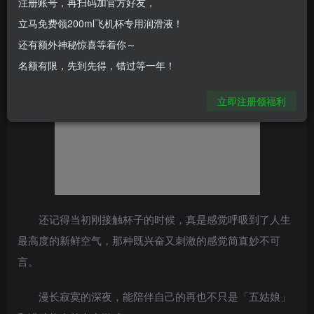
真实感受型的…基本上市面上有的都尝试过。对杯子的制作
注册账号，再扫码加官方好友，
材料、工艺、通道结构，也都有研究过，请叫我玩“杯”老司
立马免费领200ml飞机杯专用润滑液！
机。
还有额外神秘惊喜等着你～
名额有限，先到先得，错过等一年！
立即注册领福利
还记得当初刚接触杯子的时候，真是感觉呼吸到了人生
最高度的新鲜空气，那种既兴奋又刺激的感觉简直妙不可
言。
漫长寂寞的深夜，能陪伴自己的再也不只是「五姑娘」