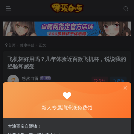
首页
健康科普
正文
飞机杯好用吗？几年体验近百款飞机杯，说说我的
经验和感受
悠然自得
关注
私信
6个月前发布
0
85
6
新老司机速来！注册自嗨网+扫码加好友，即
新人专属润滑液免费领
送200ml润滑液→
这几年来体验和评测过N款灰机杯，慢玩型的、刺激型的、
大浪哥亲自砸钱！