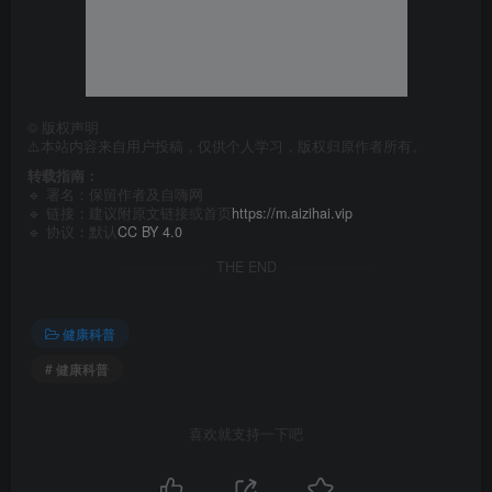
©
版权声明
⚠️本站内容来自用户投稿，仅供个人学习，版权归原作者所有。
转载指南：
🔹 署名：保留作者及
自嗨网
🔹 链接：建议附原文链接或首页
https://m.aizihai.vip
🔹 协议：默认
CC BY 4.0
THE END
健康科普
# 健康科普
喜欢就支持一下吧