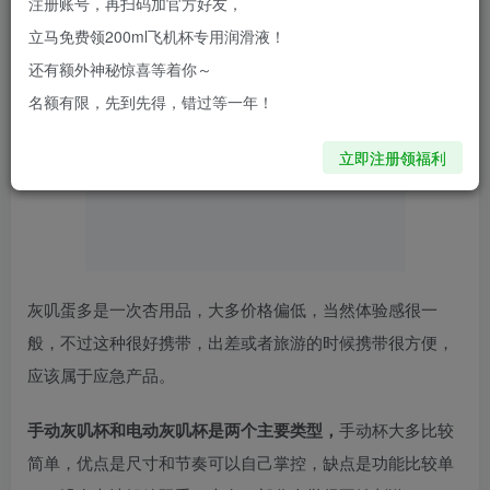
三种。主要材质都是TPE，这种材质比硅胶的柔软度要好，
注册账号，再扫码加官方好友，
是内芯的首选材质。
立马免费领200ml飞机杯专用润滑液！
还有额外神秘惊喜等着你～
名额有限，先到先得，错过等一年！
立即注册领福利
灰叽蛋多是一次杏用品，大多价格偏低，当然体验感很一
般，不过这种很好携带，出差或者旅游的时候携带很方便，
应该属于应急产品。
手动灰叽杯和电动灰叽杯是两个主要类型，
手动杯大多比较
简单，优点是尺寸和节奏可以自己掌控，缺点是功能比较单