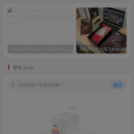
“好热~哥哥我456了”GXP发热试炼评测4星推荐[db:副标题]
TAISEN
评论
抢沙发
欢迎您留下宝贵的见解！
提交