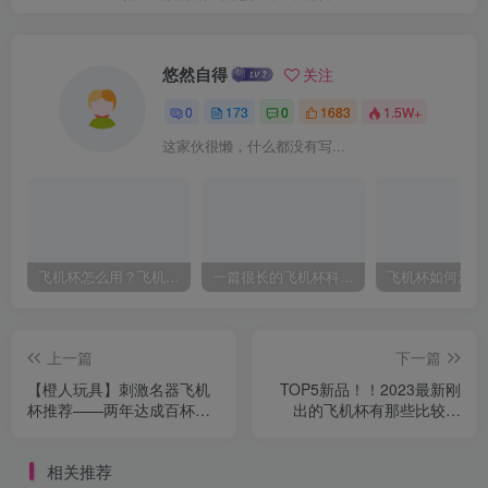
悠然自得
关注
0
173
0
1683
1.5W+
这家伙很懒，什么都没有写...
飞机杯怎么用？飞机杯使用视频教程
一篇很长的飞机杯科普，耐心看完，能解决你很多的问题
上一篇
下一篇
【橙人玩具】刺激名器飞机
TOP5新品！！2023最新刚
杯推荐——两年达成百杯
出的飞机杯有那些比较给
斩，十年千杯的男人精尽推
力？
荐
相关推荐