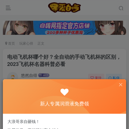
首页
玩家心得
正文
电动飞机杯哪个好？全自动的手动飞机杯的区别，
2023飞机杯名器科普必看
悠然自得
关注
私信
6个月前发布
0
86
11
新老司机速来！注册自嗨网+扫码加好友，即
新人专属润滑液免费领
送200ml润滑液→
灰叽杯大家都很熟悉，有灰叽蛋、手动灰叽杯和电动灰叽杯
大浪哥亲自砸钱！