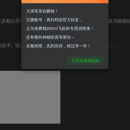
大浪哥亲自砸钱！
注册账号，再扫码加官方好友，
大多数以手动、单一内胆、女优代言为主，整体造型以及功能都
立马免费领200ml飞机杯专用润滑液！
还有额外神秘惊喜等着你～
吸技术、恒温加热、震动马达、还有衍生出的倒模名器……
名额有限，先到先得，错过等一年！
。
立即注册领福利