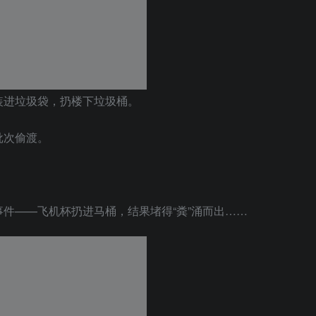
装进垃圾袋，扔楼下垃圾桶。
批次偷渡。
件——飞机杯扔进马桶，结果堵得“粪”涌而出……