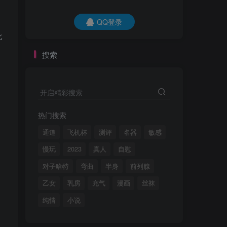
QQ登录
QQ登录
比
搜索
开启精彩搜索
开启精彩搜索
热门搜索
热门搜索
通道
飞机杯
测评
名器
敏感
通道
飞机杯
测评
名器
敏感
慢玩
2023
真人
自慰
慢玩
2023
真人
自慰
对子哈特
弯曲
半身
前列腺
对子哈特
弯曲
半身
前列腺
乙女
乳房
充气
漫画
丝袜
乙女
乳房
充气
漫画
丝袜
纯情
小说
纯情
小说