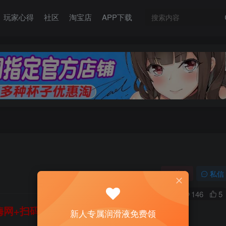
玩家心得
社区
淘宝店
APP下载
关注
私信
0
146
5
网+扫码加好友，即送200ml润滑液→
新人专属润滑液免费领