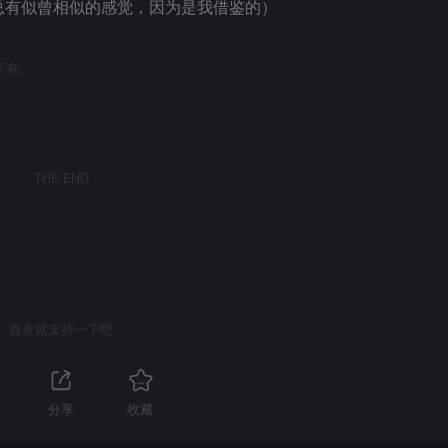
总有似曾相似的感觉，因为是我借鉴的）
所有。
THE END
喜欢就支持一下吧
分享
收藏