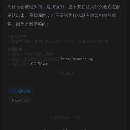
为什么会被他买到，是我编的；更不要在意为什么会通过触
感认出来，是我编的；也不要问为什么总有似曾相似的感
觉，因为是我借鉴的）
©
版权声明
⚠️本站内容来自用户投稿，仅供个人学习，版权归原作者所有。
转载指南：
🔹 署名：保留作者及
自嗨网
🔹 链接：建议附原文链接或首页
https://m.aizihai.vip
🔹 协议：默认
CC BY 4.0
THE END
玩家心得
# 玩家心得
喜欢就支持一下吧