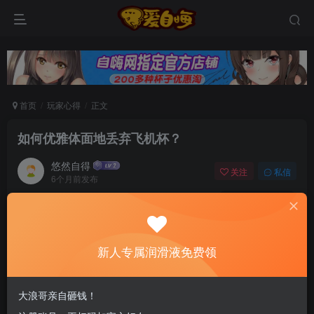
首页
玩家心得
正文
如何优雅体面地丢弃飞机杯？
悠然自得
关注
私信
6个月前发布
0
93
8
新老司机速来！注册自嗨网+扫码加好友，即
送200ml润滑液→
新人专属润滑液免费领
近几年来，飞机杯的发展可谓是突飞猛进。
大浪哥亲自砸钱！
还记得刚出社会那会，市面上出现的飞机杯，大多数以手