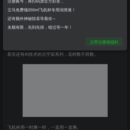
注册账号，再扫码加官方好友，
动、单一内胆、女优代言为主，整体造型以及功能都比较原
立马免费领200ml飞机杯专用润滑液！
始，没有太多亮点。
还有额外神秘惊喜等着你～
名额有限，先到先得，错过等一年！
再到现在，电动杯、各具特色的内胆、抽空吮吸技术、恒温
加热、震动马达、还有衍生出的倒模名器……
立即注册领福利
甚至还有AI技术的元宇宙系列，花样数不胜数。
飞机杯用一时爽一时，一直用一直爽。