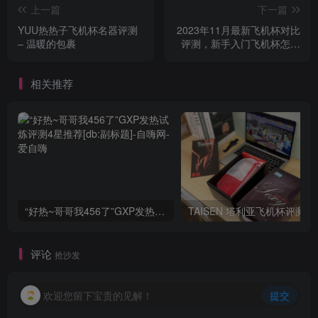
上一篇
下一篇
YUU热热子飞机杯名器评测
2023年11月最新飞机杯对比
– 温暖的包裹
评测，新手入门飞机杯怎么
选？
相关推荐
“好热~哥哥我456了”GXP发热试炼评测4星推荐[db:副标题]
TAISEN
评论
抢沙发
欢迎您留下宝贵的见解！
提交