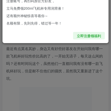
注册账号，再扫码加官方好友，
我先说说我以前，在刚上大一的时候，其实也玩过不少，不
立马免费领200ml飞机杯专用润滑液！
过那时候没什么钱，就只会买那些便宜质量又差的飞机杯，
还有额外神秘惊喜等着你～
想着销量那么高虽然是国产的，想着应该也比手舒服就跟风
名额有限，先到先得，错过等一年！
买了一下，谁知道用完这比手都不如，马上扔掉换个更好
立即注册领福利
的。
最近有点莫名其妙，身边又有好些好基友在开始问我有哪一
款飞机杯好玩性价比高的了，一开始无语子，每天这么闲的
吗？还有时间玩这个，虽然他们一直都问我有没有哪一款飞
机杯好玩，但是耐不住他们的骚扰，居然我又重新进了这个
坑。