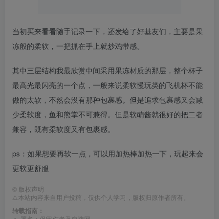
当初买来看看随手记录一下，还发给了好基友们，主要是果
冻般的柔软，一把抓在手上就炒鸡带感。
其中三层结构我最欣赏中间采用果冻材质的那层，整个杯子
最高光最闪亮的一个点，一般来说柔软慢玩类的飞机杯不能
做的太软，不然会没有那种包裹感。但是追求包裹感又会减
少柔软度，鱼和熊掌不可兼得。但是软萌酱就很好的把二者
兼容，既有柔软度又有包裹感。
ps：如果想要再软一点，可以用加热棒加热一下，玩起来会
更软更舒服
©
版权声明
⚠️本站内容来自用户投稿，仅供个人学习，版权归原作者所有。
转载指南：