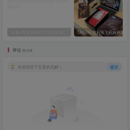
“好热~哥哥我456了”GXP发热试炼评测4星推荐[db:副标题]
TAISEN
评论
抢沙发
欢迎您留下宝贵的见解！
提交