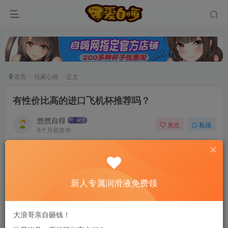
首页
玩家心得
正文
有性价比高的进口飞机杯推荐吗？
悠然自得
关注
私信
6个月前发布
0
72
5
新老司机速来！注册自嗨网+扫码加好友，即
送200ml润滑液→
新人专属润滑液免费领
哈哈哈哈，最近正好有被安利，从前我都是玩国产的飞机
大浪哥亲自砸钱！
杯，现在对铺天盖地的进口飞机杯也感到了兴趣了。