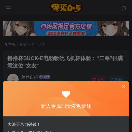
首页
玩家心得
正文
撸撸杯SUCK-E电动吸吮飞机杯体验：“二弟”很满
意这位“女友”
悠然自得
关注
私信
6个月前发布
0
26
14
新老司机速来！注册自嗨网+扫码加好友，即
新人专属润滑液免费领
送200ml润滑液→
对于飞机杯，每个人都有自己的看法。有些人用它来解决生
大浪哥亲自砸钱！