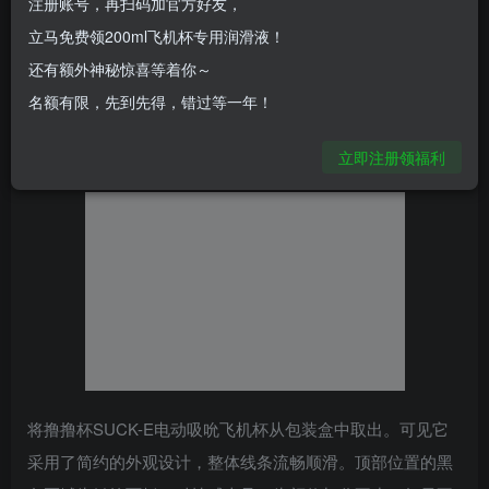
理需求，也有些人用它来锻炼，以此提升XX时长。市面上的
注册账号，再扫码加官方好友，
飞机杯产品有很多，价格不一、功能不一，体验自然也就不
立马免费领200ml飞机杯专用润滑液！
一样。
还有额外神秘惊喜等着你～
名额有限，先到先得，错过等一年！
近日，我入手了一个可以吸吮的撸撸杯SUCK-E电动吸吮飞
机杯。接下来为大家分享一下使用感受。
立即注册领福利
将撸撸杯SUCK-E电动吸吮飞机杯从包装盒中取出。可见它
采用了简约的外观设计，整体线条流畅顺滑。顶部位置的黑