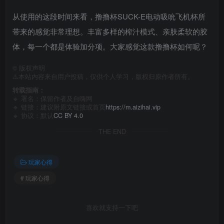
从使用的这段时间来看，撸撸杯SUCK-E电动吸吮飞机杯所
带来的感觉非常理想。丰富多样的榨汁模式、亲肤柔软的胶
体，每一个都是体验加分项。大家感觉这款撸撸杯如何呢？
©
版权声明
⚠️本站内容来自用户投稿，仅供个人学习，版权归原作者所有。
转载指南：
🔹 署名：保留作者及
自嗨网
🔹 链接：建议附原文链接或首页
https://m.aizihai.vip
🔹 协议：默认
CC BY 4.0
THE END
玩家心得
# 玩家心得
喜欢就支持一下吧