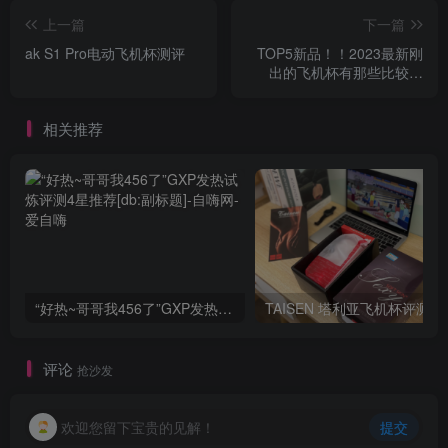
上一篇
下一篇
ak S1 Pro电动飞机杯测评
TOP5新品！！2023最新刚
出的飞机杯有那些比较给
力？
相关推荐
“好热~哥哥我456了”GXP发热试炼评测4星推荐[db:副标题]
TAISEN
评论
抢沙发
欢迎您留下宝贵的见解！
提交