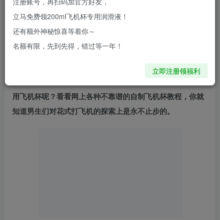
注册账号，再扫码加官方好友，
年。某个阳光灿烂的午后，趴在床上看书的我，读到了某段
立马免费领200ml飞机杯专用润滑液！
描写男女大和谐的片段，处在青春期、荷尔蒙爆棚我的忍不
还有额外神秘惊喜等着你～
住扭动腰身，伴随着一阵抖动，就这样，一个新世界的大门
名额有限，先到先得，错过等一年！
为我打开了。。。
立即注册领福利
回到正题，超过90%的男生都会打飞机，那我们为什么要使
用飞机杯呢？看看网上各种不靠谱的自制飞机杯教程，你就
知道男生们对花式打飞机的探索上是永不止步的。