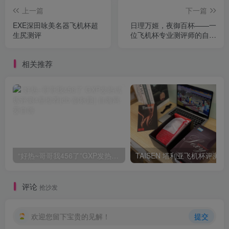
上一篇
下一篇
EXE深田咏美名器飞机杯超
日理万姬，夜御百杯——一
生尻测评
位飞机杯专业测评师的自我
修养
相关推荐
“好热~哥哥我456了”GXP发热试炼评测4星推荐[db:副标题]
TAISEN
评论
抢沙发
欢迎您留下宝贵的见解！
提交