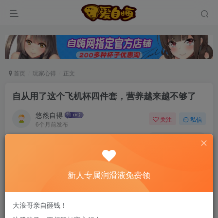
首页
玩家心得
正文
自从用了这个飞机杯四件套，营养越来越不够了
悠然自得
关注
私信
6个月前发布
0
94
13
新老司机速来！注册自嗨网+扫码加好友，即
送200ml润滑液→
新人专属润滑液免费领
你是怎么学会打飞机的？
大浪哥亲自砸钱！
作为一个阅飞机杯无数的老司机，曾经也是一个纯良的少