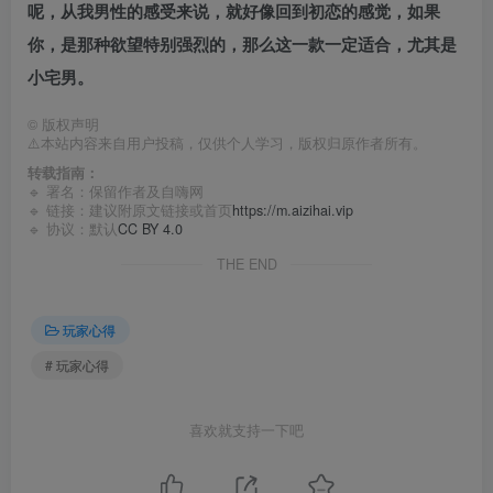
呢，从我男性的感受来说，就好像回到初恋的感觉，如果
你，是那种欲望特别强烈的，那么这一款一定适合，尤其是
小宅男。
©
版权声明
⚠️本站内容来自用户投稿，仅供个人学习，版权归原作者所有。
转载指南：
🔹 署名：保留作者及
自嗨网
🔹 链接：建议附原文链接或首页
https://m.aizihai.vip
🔹 协议：默认
CC BY 4.0
THE END
玩家心得
# 玩家心得
喜欢就支持一下吧