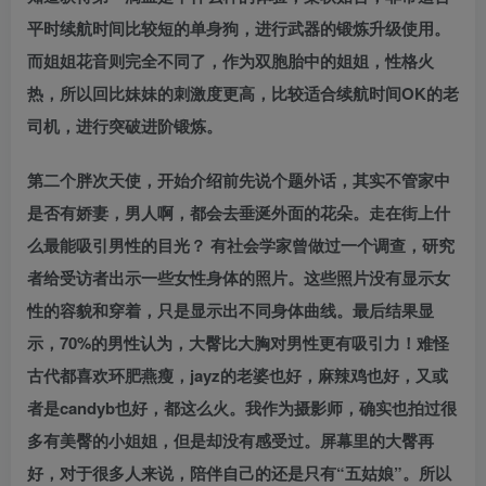
平时续航时间比较短的单身狗，进行武器的锻炼升级使用。
而姐姐花音则完全不同了，作为双胞胎中的姐姐，性格火
热，所以回比妹妹的刺激度更高，比较适合续航时间OK的老
司机，进行突破进阶锻炼。
第二个胖次天使，开始介绍前先说个题外话，其实不管家中
是否有娇妻，男人啊，都会去垂涎外面的花朵。走在街上什
么最能吸引男性的目光？ 有社会学家曾做过一个调查，研究
者给受访者出示一些女性身体的照片。这些照片没有显示女
性的容貌和穿着，只是显示出不同身体曲线。最后结果显
示，70%的男性认为，大臀比大胸对男性更有吸引力！难怪
古代都喜欢环肥燕瘦，jayz的老婆也好，麻辣鸡也好，又或
者是candyb也好，都这么火。我作为摄影师，确实也拍过很
多有美臀的小姐姐，但是却没有感受过。屏幕里的大臀再
好，对于很多人来说，陪伴自己的还是只有“五姑娘”。所以