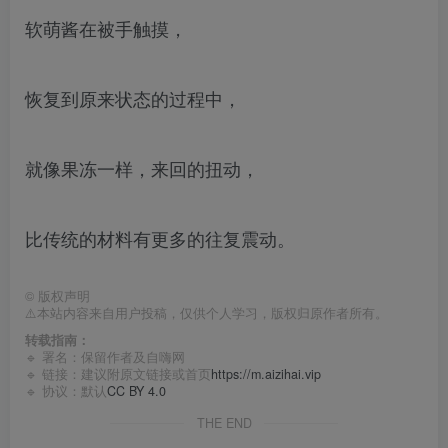
软萌酱在被手触摸，
恢复到原来状态的过程中，
就像果冻一样，来回的扭动，
比传统的材料有更多的往复震动。
©
版权声明
⚠️本站内容来自用户投稿，仅供个人学习，版权归原作者所有。
转载指南：
🔹 署名：保留作者及
自嗨网
🔹 链接：建议附原文链接或首页
https://m.aizihai.vip
🔹 协议：默认
CC BY 4.0
THE END