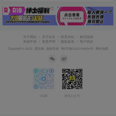
关于网站
关于站长
联系本站
购买指南
友链申请
免责声明
隐私政策
用户协议
Copyright © 2023 ·
爱自嗨
· 版权所有 ·
粤ICP备2023148004号
·
网站地图
QQ群
微信公众号