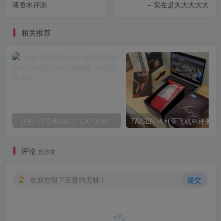
液香水评测
– 实在是大大大大大
相关推荐
“好热~哥哥我456了”GXP发热试炼评测4星推荐[db:副标题]
TAISEN
评论
抢沙发
欢迎您留下宝贵的见解！
提交