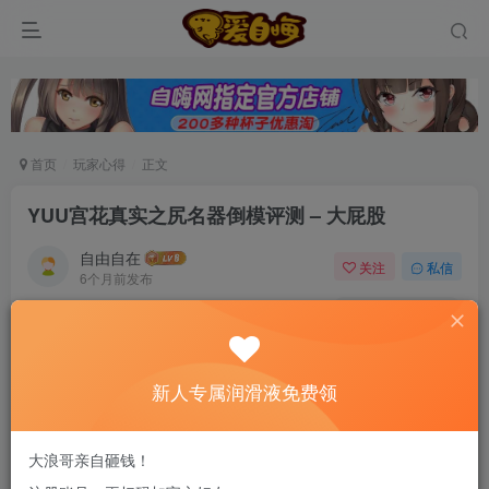
首页
玩家心得
正文
YUU宫花真实之尻名器倒模评测 – 大屁股
自由自在
关注
私信
6个月前发布
0
86
11
新老司机速来！注册自嗨网+扫码加好友，即
送200ml润滑液→
新人专属润滑液免费领
相关推荐
大浪哥亲自砸钱！