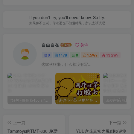
If you don’t try, you’ll never know. So try.
如果你不去试，你永远也不知道结果，所以去试试吧
自由自在
关注
0
1478
0
1.5W+
13.2W+
这家伙很懒，什么都没有写...
“好热~哥哥我456了”GXP发热试炼评测4星推荐[db:副标题]
迷你小巧双马尾的冬爱琴音写真分享，虎牙妹妹YYDS!
上一篇
下一篇
Tamatoys的TMT-630 JK爱
YUU宫花真实之尻倒模评测