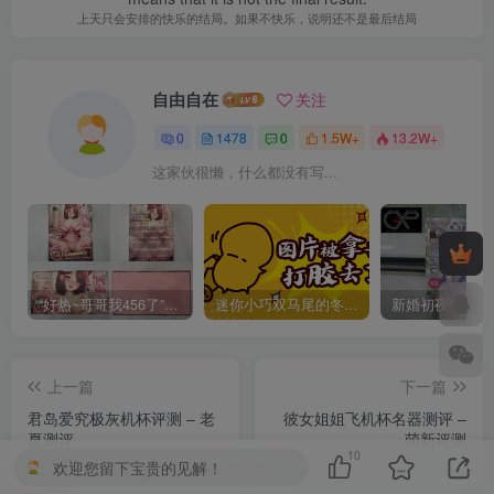
上天只会安排的快乐的结局。如果不快乐，说明还不是最后结局
自由自在
关注
0
1478
0
1.5W+
13.2W+
这家伙很懒，什么都没有写...
“好热~哥哥我456了”GXP发热试炼评测4星推荐[db:副标题]
迷你小巧双马尾的冬爱琴音写真分享，虎牙妹妹YYDS!
上一篇
下一篇
君岛爱究极灰机杯评测 – 老
彼女姐姐飞机杯名器测评 –
夏测评
萌新评测
10
欢迎您留下宝贵的见解！