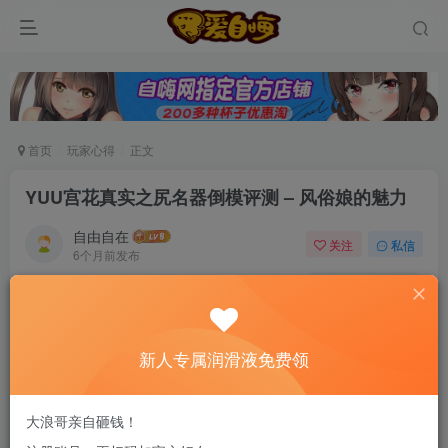
首页
玩家心得
正文
YUU宫花真实之尻名器倒模评测 – 风俗娘的魅力
自由自在
关注
私信
6个月前发布
0
70
10
新老司机速来！注册自嗨网+扫码加好友，即
送200ml润滑液→
新人专属润滑液免费领
进入肠壁区，哇哦，褶皱格外饱满、圆润，触感像
大浪哥亲自砸钱！