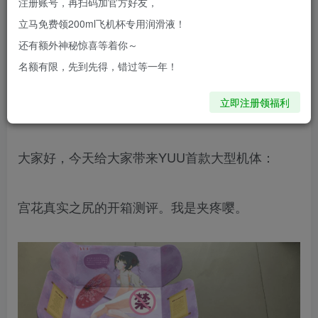
注册账号，再扫码加官方好友，
念珠，一轮一轮的刺激，果然是中等偏上的刺激
立马免费领200ml飞机杯专用润滑液！
度。
还有额外神秘惊喜等着你～
名额有限，先到先得，错过等一年！
我能想到的所有玩法，宫花都可以实现
立即注册领福利
风俗娘宫花评鉴指南
大家好，今天给大家带来YUU首款大型机体：
宫花真实之尻的开箱测评。我是夹疼嘤。