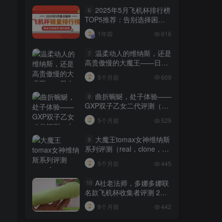
2025年5月飞机杯排行榜
6
TOP5推荐：告别选择困
难，秒懂哪款适合你！
1年前
616
温柔动人的维纳斯，还是
7
高贵傲慢的大魔王——日本
tomax venus系列（soft）名
5个月前
609
器测评 四星推荐[db:副标题]
曲折蜿蜒，处子体验——
8
GXP双子乙女二代评测（中
高刺激）四星推荐[db:副标
5个月前
529
题]
种
大魔王tomax女神维纳斯
9
系列评测（real，clone，
cross）[db:副标题]
5个月前
445
A社老法师，多娜多娜联
10
名款飞机杯收集者评测 2
——除了情怀也有亮点
8个月前
442