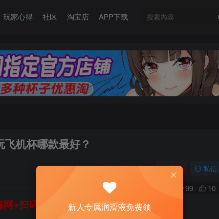
玩家心得
社区
淘宝店
APP下载
慢玩飞机杯哪款最好？
关注
私信
0
99
10
网+扫码加好友，即送200ml润滑液→
新人专属润滑液免费领