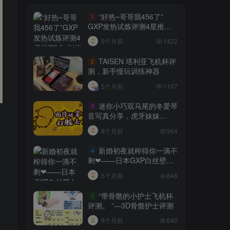
“好热~哥哥我456了”
1
GXP发热试炼评测4星推荐
[db:副标题]
5个月前
1422
TAISEN 塔利亚飞机杯评
2
测，新手慢玩训练神器
5个月前
1107
迷你小巧双马尾的冬爱琴
3
音写真分享，虎牙妹妹
YYDS!
8个月前
964
新婚初夜就榨得你一滴不
4
剩❤——日本GXP白丝壁女
测评 五星推荐[db:副标题]
5个月前
846
“带骨骼的小护士飞机杯
5
评测。 ”—3D骨骼护士评测
8个月前
640