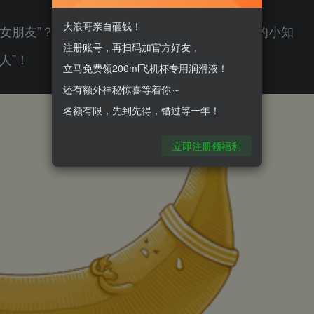
大浪哥亲自砸钱！
新女朋友”？今天，小美就给大讲一下关于飞机杯的小知
注册账号，再扫码加官方好友，
人”！
立马免费领200ml飞机杯专用润滑液！
还有额外神秘惊喜等着你～
名额有限，先到先得，错过等一年！
立即注册领福利