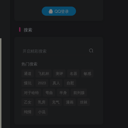
QQ登录
搜索
开启精彩搜索
热门搜索
通道
飞机杯
测评
名器
敏感
慢玩
2023
真人
自慰
对子哈特
弯曲
半身
前列腺
乙女
乳房
充气
漫画
丝袜
纯情
小说