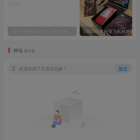
“好热~哥哥我456了”GXP发热试炼评测4星推荐[db:副标题]
TAISEN
评论
抢沙发
欢迎您留下宝贵的见解！
提交