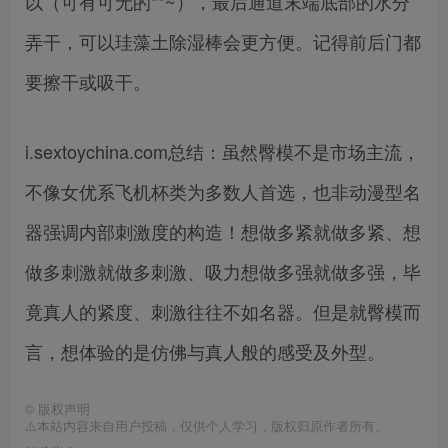
以（可有可无的**~），最后通道末端底部的水分
弄干，可以珪藻土除湿棒会更方便。记得前后门都
要擦干或吸干。
i.sextoychina.com总结：虽然臀模不是市场主流，
不像女优系飞机杯类为多数人首选，也非动漫型名
器强调内部刺激度的构造！想做多紧就做多紧、想
做多刺激就做多刺激、吸力想做多强就做多强，毕
竟真人的紧度、刺激往往不如名器。但是就臀模而
言，想体验的是仿佛与真人般的感受及外型。
©
版权声明
⚠️本站内容来自用户投稿，仅供个人学习，版权归原作者所有。