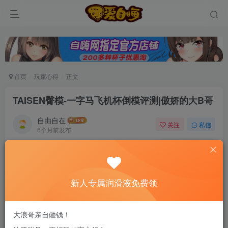
首页
玩家心得
正文
TAISEN臀模-一字马飞机杯倒模评测|傲娇的大B哥
自由自在
关注
私信
6个月前发布
0
82
6
新老司机速来！注册自嗨网+扫码加好友，即
送200ml润滑液→
新人专属润滑液免费领
大家好，我是傲娇的大B哥。最近一直收到不少老
大浪哥亲自砸钱！