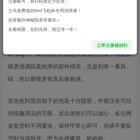
注册账号，再扫码加官方好友，
铁让我尝试体验一款TAISEN臀模的信息，一收到
立马免费领200ml飞机杯专用润滑液！
各位老铁的信息，那么今天抽了时间体验了一下臀
还有额外神秘惊喜等着你～
模给大伙说说。而这次要体验的产品是『TAISEN
名额有限，先到先得，错过等一年！
臀模芭芭拉一字马 拟真倒模肉感厚实臀
立即注册领福利
模-6kg』。虽然现在名器是市面上的主流，但是臀
模更强调拟真肉厚的那种感觉，总是别有一番风
味，所以臀模更有真实体验感。
首先收到货后箱子的包装十分隐密，外观没有写任
何情趣用品的字眼，这点老铁们可以放心，各位网
友取货时不用紧张，保持平常心即可，但请不要取
货时当场拆开，因为会很尴尬，哈哈哈。