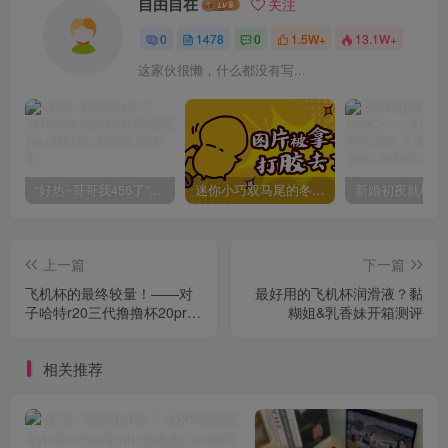
自由自在
关注
0
1478
0
1.5W+
13.1W+
这家伙很懒，什么都没有写...
“好热~哥哥我456了”GXP发热试炼评测4星推荐[db:副标题]
迷你小巧双马尾的冬爱琴音写真分享，虎牙妹妹YYDS!
上一篇
下一篇
飞机杯的最终较量！——对
最好用的飞机杯润滑液？黏
子哈特r20三代撸撸杯20pro
糊姐&乳香妹开箱测评
对比
相关推荐