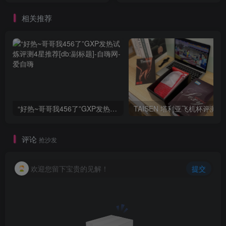
相关推荐
“好热~哥哥我456了”GXP发热试炼评测4星推荐[db:副标题]
TAISEN
评论
抢沙发
欢迎您留下宝贵的见解！
提交