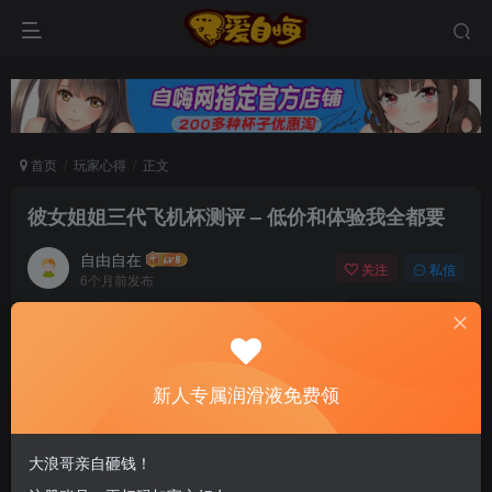
首页
玩家心得
正文
彼女姐姐三代飞机杯测评 – 低价和体验我全都要
自由自在
关注
私信
6个月前发布
0
79
7
新老司机速来！注册自嗨网+扫码加好友，即
送200ml润滑液→
新人专属润滑液免费领
相关推荐
大浪哥亲自砸钱！