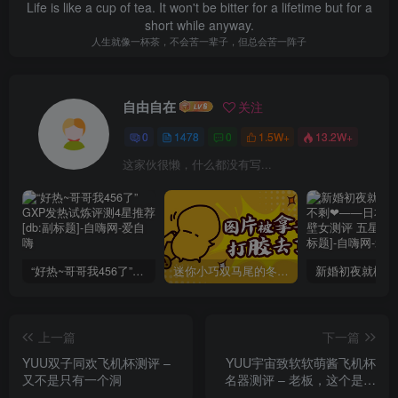
Life is like a cup of tea. It won't be bitter for a lifetime but for a
short while anyway.
人生就像一杯茶，不会苦一辈子，但总会苦一阵子
自由自在
关注
0
1478
0
1.5W+
13.2W+
这家伙很懒，什么都没有写...
“好热~哥哥我456了”GXP发热试炼评测4星推荐[db:副标题]
迷你小巧双马尾的冬爱琴音写真分享，虎牙妹妹YYDS!
上一篇
下一篇
YUU双子同欢飞机杯测评 –
YUU宇宙致软软萌酱飞机杯
又不是只有一个洞
名器测评 – 老板，这个是用
水做的吗？