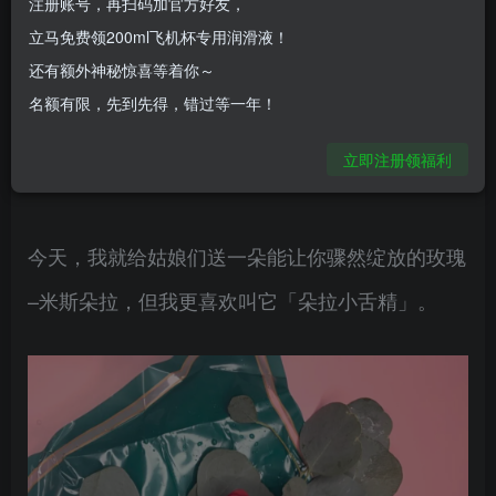
注册账号，再扫码加官方好友，
的情人节？生日？还是已经记不起来了？
立马免费领200ml飞机杯专用润滑液！
还有额外神秘惊喜等着你～
不管是什么时候都好，小美一直提倡这样的生活理
名额有限，先到先得，错过等一年！
念：如果没有人送花给你，我们就自己买花送给自
立即注册领福利
己；于其迎合他人，不如取悦自己。
今天，我就给姑娘们送一朵能让你骤然绽放的玫瑰
–米斯朵拉，但我更喜欢叫它「朵拉小舌精」。