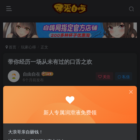
首页
玩家心得
正文
带你经历一场从未有过的口舌之欢
自由自在
关注
私信
6个月前发布
0
60
6
新老司机速来！注册自嗨网+扫码加好友，即
送200ml润滑液→
新人专属润滑液免费领
你上次收到玫瑰花是什么时候？过去的七夕？2月
大浪哥亲自砸钱！