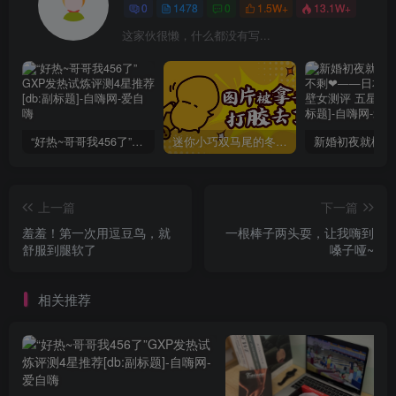
这家伙很懒，什么都没有写...
“好热~哥哥我456了”GXP发热试炼评测4星推荐[db:副标题]
迷你小巧双马尾的冬爱琴音写真分享，虎牙妹妹YYDS!
上一篇
下一篇
羞羞！第一次用逗豆鸟，就
一根棒子两头耍，让我嗨到
舒服到腿软了
嗓子哑~
相关推荐