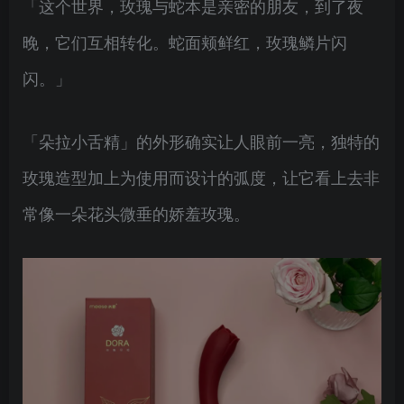
「这个世界，玫瑰与蛇本是亲密的朋友，到了夜
晚，它们互相转化。蛇面颊鲜红，玫瑰鳞片闪
闪。」
「朵拉小舌精」的外形确实让人眼前一亮，独特的
玫瑰造型加上为使用而设计的弧度，让它看上去非
常像一朵花头微垂的娇羞玫瑰。