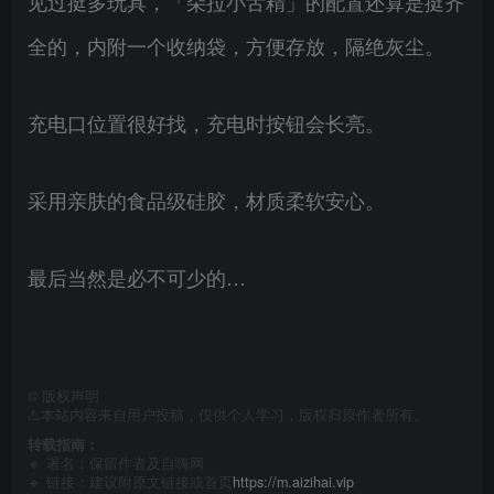
见过挺多玩具，「朵拉小舌精」的配置还算是挺齐
全的，内附一个收纳袋，方便存放，隔绝灰尘。
充电口位置很好找，充电时按钮会长亮。
采用亲肤的食品级硅胶，材质柔软安心。
最后当然是必不可少的…
©
版权声明
⚠️本站内容来自用户投稿，仅供个人学习，版权归原作者所有。
转载指南：
🔹 署名：保留作者及
自嗨网
🔹 链接：建议附原文链接或首页
https://m.aizihai.vip