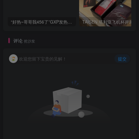
“好热~哥哥我456了”GXP发热试炼评测4星推荐[db:副标题]
TAISEN
评论
抢沙发
欢迎您留下宝贵的见解！
提交
暂无评论内容