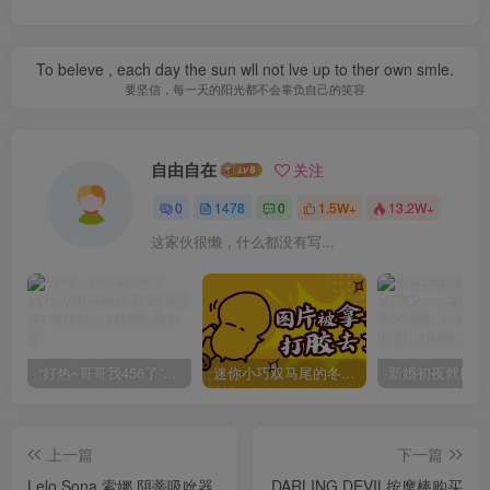
To beleve , each day the sun wll not lve up to ther own smle.
要坚信，每一天的阳光都不会辜负自己的笑容
自由自在
关注
0
1478
0
1.5W+
13.2W+
这家伙很懒，什么都没有写...
“好热~哥哥我456了”GXP发热试炼评测4星推荐[db:副标题]
迷你小巧双马尾的冬爱琴音写真分享，虎牙妹妹YYDS!
上一篇
下一篇
Lelo Sona 索娜 阴蒂吸吮器
DARLING DEVIL按摩棒购买