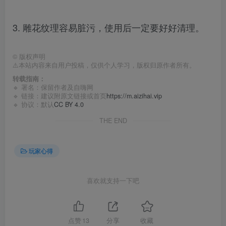
3. 雕花纹理容易脏污，使用后一定要好好清理。
©
版权声明
⚠️本站内容来自用户投稿，仅供个人学习，版权归原作者所有。
转载指南：
🔹 署名：保留作者及
自嗨网
🔹 链接：建议附原文链接或首页
https://m.aizihai.vip
🔹 协议：默认
CC BY 4.0
THE END
玩家心得
喜欢就支持一下吧
点赞
13
分享
收藏