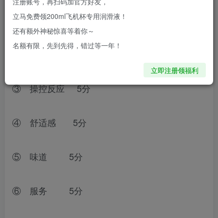
注册账号，再扫码加官方好友，
立马免费领200ml飞机杯专用润滑液！
① 外型 5分
还有额外神秘惊喜等着你～
名额有限，先到先得，错过等一年！
② 做工手感 5分
立即注册领福利
③ 操控反应 5分
④ 舒适感 5分
⑤ 味道 5分
⑥ 服务 5分