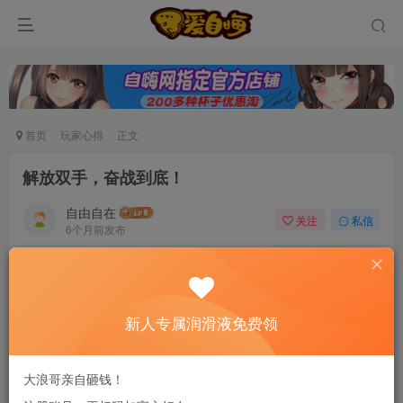
首页
玩家心得
正文
解放双手，奋战到底！
自由自在
关注
私信
6个月前发布
0
106
13
新老司机速来！注册自嗨网+扫码加好友，即
送200ml润滑液→
新人专属润滑液免费领
一、 综合评分 5分 强烈推荐
大浪哥亲自砸钱！