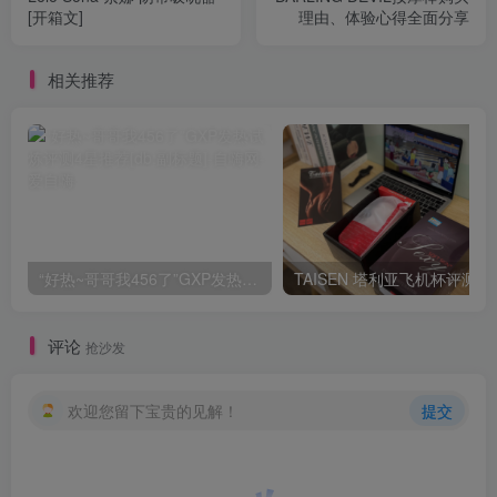
[开箱文]
理由、体验心得全面分享
相关推荐
“好热~哥哥我456了”GXP发热试炼评测4星推荐[db:副标题]
TAISEN
评论
抢沙发
欢迎您留下宝贵的见解！
提交