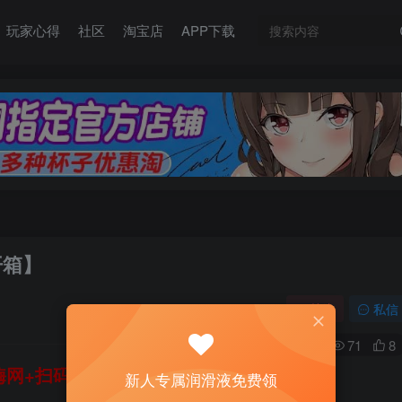
玩家心得
社区
淘宝店
APP下载
开箱】
关注
私信
0
71
8
网+扫码加好友，即送200ml润滑液→
新人专属润滑液免费领