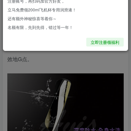
注册账号，再扫码加官方好友，
入部分是安全柔软的医疗硅胶，并拥有DORR的专
立马免费领200ml飞机杯专用润滑液！
利动力马达系统。
还有额外神秘惊喜等着你～
名额有限，先到先得，错过等一年！
非常适合刺激阴蒂和其他敏感部位。按摩棒距离前
立即注册领福利
端的1/3处有一个特别的凸起设计，在抽插时能有
效地G点。