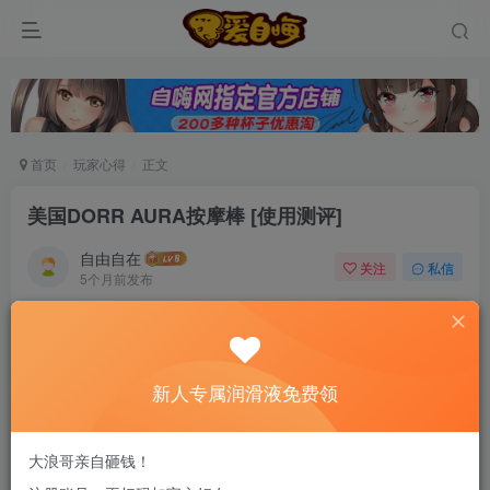
首页
玩家心得
正文
美国DORR AURA按摩棒 [使用测评]
自由自在
关注
私信
5个月前发布
0
56
10
新老司机速来！注册自嗨网+扫码加好友，即
送200ml润滑液→
新人专属润滑液免费领
美国DORR AURA按摩棒是由环保材料制成，可插
大浪哥亲自砸钱！