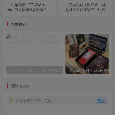
2019年最新！TENGA iroha
【羞羞哒成人测评第二期】
stick 口红按摩棒备受瞩目
是什么东西让这三个姑娘欲
罢不能？！
相关推荐
“好热~哥哥我456了”GXP发热试炼评测4星推荐[db:副标题]
TAISEN
评论
抢沙发
欢迎您留下宝贵的见解！
提交