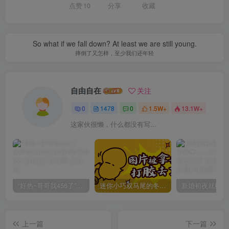
点赞
10
分享
收藏
So what if we fall down? At least we are still young.
摔倒了又怎样，至少我们还年轻
自由自在
关注
0
1478
0
1.5W+
13.1W+
这家伙很懒，什么都没有写...
“好热~哥哥我456了”GXP发热试炼评测4星推荐[db:副标题]
迷你小巧双马尾的冬爱琴音写真分享，虎牙妹妹YYDS!
上一篇
下一篇