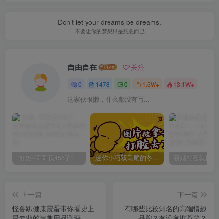
Don’t let your dreams be dreams.
不要让你的梦想只是想想而已
自由自在
关注
0
1478
0
1.5W+
13.1W+
这家伙很懒，什么都没有写...
“好热~哥哥我456了”GXP发热试炼评测4星推荐[db:副标题]
迷你小巧双马尾的冬爱琴音写真分享，虎牙妹妹YYDS!
上一篇
下一篇
怪兽趴健康震蛋带你看史上
有哪些比较知名的高端情趣
最专业的情趣用品测评
品牌？有没有推荐的？