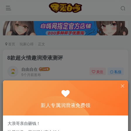
首页
玩家心得
正文
8款超火情趣润滑液测评
自由自在
关注
私信
5个月前发布
0
72
5
新老司机速来！注册自嗨网+扫码加好友，即
送200ml润滑液→
新人专属润滑液免费领
大浪哥亲自砸钱！