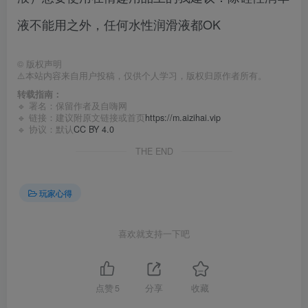
液不能用之外，任何水性润滑液都OK
©
版权声明
⚠️本站内容来自用户投稿，仅供个人学习，版权归原作者所有。
转载指南：
🔹 署名：保留作者及
自嗨网
🔹 链接：建议附原文链接或首页
https://m.aizihai.vip
🔹 协议：默认
CC BY 4.0
THE END
玩家心得
喜欢就支持一下吧
点赞
5
分享
收藏