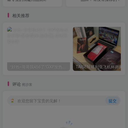
相关推荐
“好热~哥哥我456了”GXP发热试炼评测4星推荐[db:副标题]
TAISEN
评论
抢沙发
欢迎您留下宝贵的见解！
提交