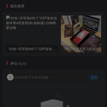
相关推荐
“好热~哥哥我456了”GXP发热试炼评测4星推荐[db:副标题]
TAISEN
评论
抢沙发
欢迎您留下宝贵的见解！
提交