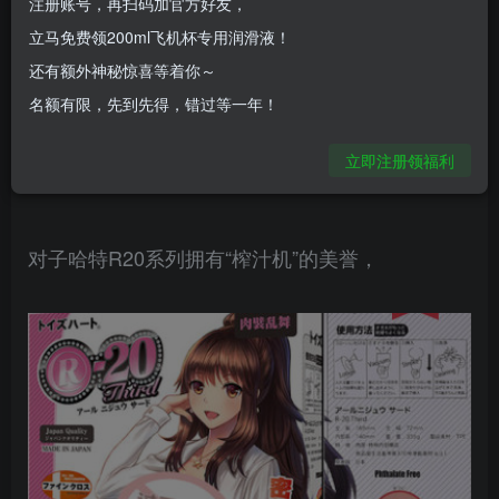
注册账号，再扫码加官方好友，
立马免费领200ml飞机杯专用润滑液！
大家好，今天是炮哥第一次制作飞机杯评测。本期
还有额外神秘惊喜等着你～
测评款式是对子哈特的“R20三代。因每人体质不
名额有限，先到先得，错过等一年！
同，无法保证使用效果。所以请各位老司机。萌新
立即注册领福利
多多关注与支持。
对子哈特R20系列拥有“榨汁机”的美誉，