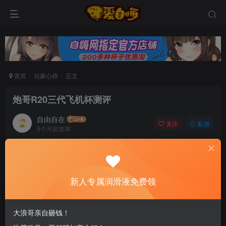
首页
玩家心得
正文
炮哥R20三代飞机杯测评
自由自在
关注
私信
5个月前发布
0
94
8
新老司机速来！注册自嗨网+扫码加好友，即
送200ml润滑液→
新人专属润滑液免费领
对子哈特R20系列拥有“榨汁机”的美誉，
大浪哥亲自砸钱！