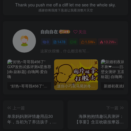
Thank you push me off a cliff let me see the whole sky.
感谢你将我推下悬崖让我看清整片天空
自由自在
关注
0
1478
0
1.5W+
13.2W+
这家伙很懒，什么都没有写...
“好热~哥哥我456了”GXP发热试炼评测4星推荐[db:副标题]
迷你小巧双马尾的冬爱琴音写真分享，虎牙妹妹YYDS!
上一篇
下一篇
单亲妈妈测评情趣用品30
海豚抱抱情趣玩具测评：
年，当初为了养活孩子，现
【享要】含豆吮吸按摩器；
在是我的事业
海豚评分：8