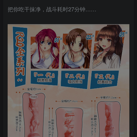
把你吃干抹净，战斗耗时27分钟……