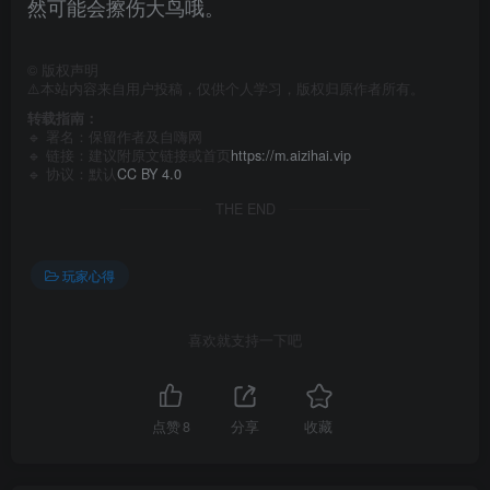
然可能会擦伤大鸟哦。
©
版权声明
⚠️本站内容来自用户投稿，仅供个人学习，版权归原作者所有。
转载指南：
🔹 署名：保留作者及
自嗨网
🔹 链接：建议附原文链接或首页
https://m.aizihai.vip
🔹 协议：默认
CC BY 4.0
THE END
玩家心得
喜欢就支持一下吧
点赞
8
分享
收藏