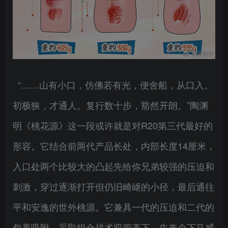
“……山有小口，仿佛若有光，便舍船，从口入。
初极狭，才通人。复行数十步，豁然开朗。”陶渊
明《桃花源》这一段或许就是对R20第三代最好的
形容。它结合前两代产品长处，内部长度14厘米，
入口处两个比较大的凸起先给你兄弟较强的压迫和
刺激，穿过逐渐打开但仍旧崎岖的小径，最后通往
平和安逸的世外桃源。它兼具一代的压迫和二代的
包裹吸附，采取组合战术双管齐下，先来个下马威