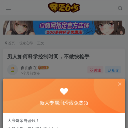
首页
玩家心得
正文
男人如何科学控制时间，不做快枪手
自由自在
关注
私信
5个月前发布
0
106
5
新老司机速来！注册自嗨网+扫码加好友，即
送200ml润滑液→
新人专属润滑液免费领
Tenga飞机杯
大浪哥亲自砸钱！