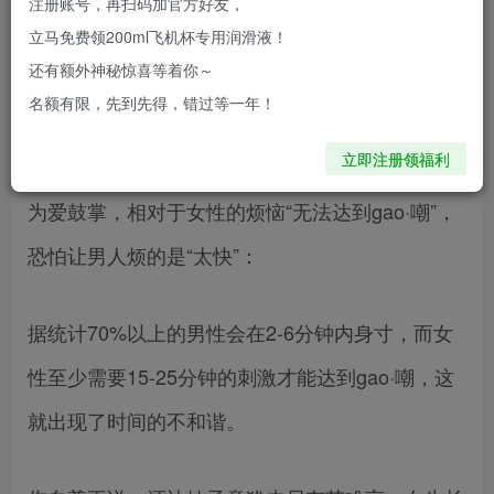
注册账号，再扫码加官方好友，
立马免费领200ml飞机杯专用润滑液！
本文授权自公号：朵茜潮玩（微信ID：
还有额外神秘惊喜等着你～
toisduoxi），由朵茜专业测评团「潮玩学院」测评
名额有限，先到先得，错过等一年！
师编撰，转载合作请联系微信wuxiaopiao12。
立即注册领福利
为爱鼓掌，相对于女性的烦恼“无法达到gao·嘲”，
恐怕让男人烦的是“太快”：
据统计70%以上的男性会在2-6分钟内身寸，而女
性至少需要15-25分钟的刺激才能达到gao·嘲，这
就出现了时间的不和谐。