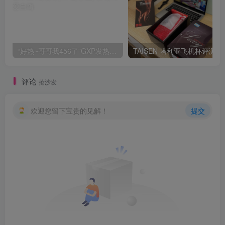
“好热~哥哥我456了”GXP发热试炼评测4星推荐[db:副标题]
TAISEN
评论
抢沙发
欢迎您留下宝贵的见解！
提交