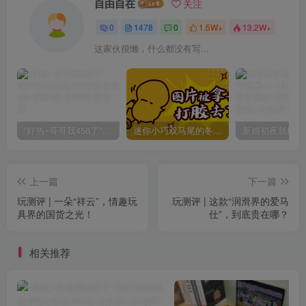
自由自在
关注
0
1478
0
1.5W+
13.2W+
这家伙很懒，什么都没有写...
“好热~哥哥我456了”GXP发热试炼评测4星推荐[db:副标题]
迷你小巧双马尾的冬爱琴音写真分享，虎牙妹妹YYDS!
上一篇
下一篇
玩测评 | 一朵“祥云”，情趣玩
玩测评 | 这款“润滑界的爱马
具界的国货之光！
仕”，到底贵在哪？
相关推荐