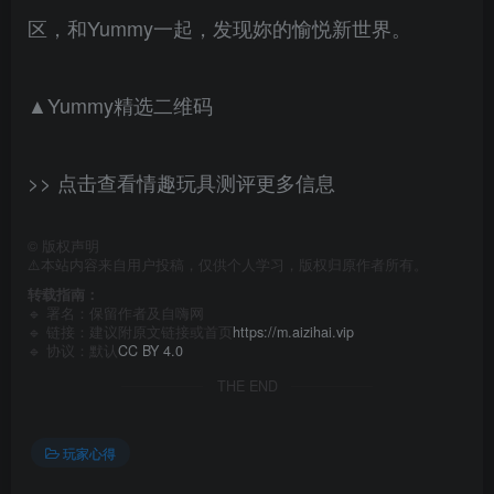
区，和Yummy一起，发现妳的愉悦新世界。
▲Yummy精选二维码
>> 点击查看情趣玩具测评更多信息
©
版权声明
⚠️本站内容来自用户投稿，仅供个人学习，版权归原作者所有。
转载指南：
🔹 署名：保留作者及
自嗨网
🔹 链接：建议附原文链接或首页
https://m.aizihai.vip
🔹 协议：默认
CC BY 4.0
THE END
玩家心得