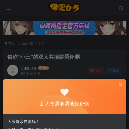
首页
玩家心得
正文
俗称“小三”的双人共振跳蛋评测
自由自在
关注
私信
5个月前发布
0
145
12
新老司机速来！注册自嗨网+扫码加好友，即
送200ml润滑液→
新人专属润滑液免费领
内容摘要：别慌，Yummy说的“小三”是它，可以
大浪哥亲自砸钱！