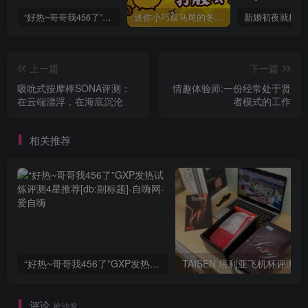
“好热~哥哥我456了”GXP发热试炼评测4星推荐[db:副标题]
迷你小巧双马尾的冬爱琴音写真分享，虎牙妹妹YYDS!
上一篇
下一篇
吸吮式按摩棒SONA评测：
情趣体验师:一份经常处于贤
在云端漂浮，在海底沉沦
者模式的工作
相关推荐
“好热~哥哥我456了”GXP发热试炼评测4星推荐[db:副标题]
TAISEN
评论
抢沙发