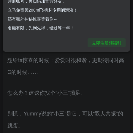
注册账号，再扫码加官方好友，
“双人共振”的跳蛋…
立马免费领200ml飞机杯专用润滑液！
还有额外神秘惊喜等着你～
本文授权自Yummy精选（ 微信ID:
名额有限，先到先得，错过等一年！
yummylife2015），未经许可，请勿转载。两个人
立即注册领福利
在一起太久，总有“腻”的时候；特别的日子，总有
想给ta惊喜的时候；爱爱时很和谐，更期待同时高
C的时候……
怎么办？建议你找个“小三”插足。
别慌，Yummy说的“小三”是它，可以“双人共振”的
跳蛋。