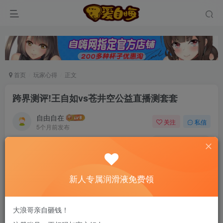
首页
玩家心得
正文
跨界测评!王自如vs苍井空公益直播测套套
自由自在
关注
私信
5个月前发布
0
80
13
新老司机速来！注册自嗨网+扫码加好友，即
送200ml润滑液→
新人专属润滑液免费领
编者按：苍井空苍老师大家都非常熟悉了吧，男人
大浪哥亲自砸钱！