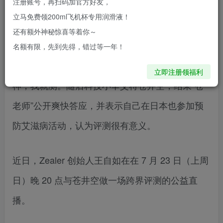
注册账号，再扫码加官方好友，
们的大众情人啊，更是男人们的“性启蒙”老师啊。
立马免费领200ml飞机杯专用润滑液！
这跨界跨的脑洞大开啊。Zealer员工科技小辛转发
还有额外神秘惊喜等着你～
了一则“情侣酒店禁忌话题”的微博，自曝“很单纯，
名额有限，先到先得，错过等一年！
不懂”，随后王自如调侃称“你要是能给我来个女
立即注册领福利
神，我就测。随后科技小辛艾特苍井空，结果“苍
老师”公开爽快答应，并表示自己在日本也参加预
防艾滋病活动，认为评测很有意义。
近日，Zealer 创始人王自如在在 7 月 23 日（上周
日）晚 20 点与苍井空做一场跨界评测的公益直
播。