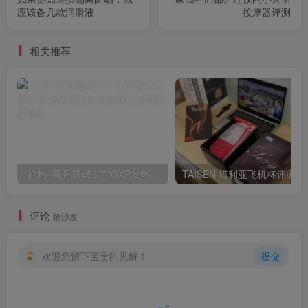
应该备几款润滑液
按摩器评测
相关推荐
“好热~哥哥我456了”GXP发热试炼评测4星推荐[db:副标题]
TAISEN
评论
抢沙发
欢迎您留下宝贵的见解！
提交