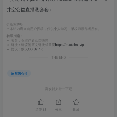
井空公益直播测套套）
©
版权声明
⚠️本站内容来自用户投稿，仅供个人学习，版权归原作者所有。
转载指南：
🔹 署名：保留作者及
自嗨网
🔹 链接：建议附原文链接或首页
https://m.aizihai.vip
🔹 协议：默认
CC BY 4.0
THE END
玩家心得
喜欢就支持一下吧
点赞
13
分享
收藏