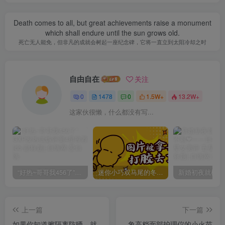
Death comes to all, but great achievements raise a monument
which shall endure until the sun grows old.
死亡无人能免，但非凡的成就会树起一座纪念碑，它将一直立到太阳冷却之时
自由自在
关注
0
1478
0
1.5W+
13.2W+
这家伙很懒，什么都没有写...
“好热~哥哥我456了”GXP发热试炼评测4星推荐[db:副标题]
迷你小巧双马尾的冬爱琴音写真分享，虎牙妹妹YYDS!
上一篇
下一篇
如果你知道擦隔离防晒，就
象高档面部护理仪的小火苗