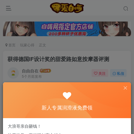
首页
玩家心得
正文
获得德国IF设计奖的甜爱路如意按摩器评测
自由自在
关注
私信
5个月前发布
0
83
13
新老司机速来！注册自嗨网+扫码加好友，即
送200ml润滑液→
新人专属润滑液免费领
内容摘要：甜爱路推出的第一款产品，是一枚东方
大浪哥亲自砸钱！