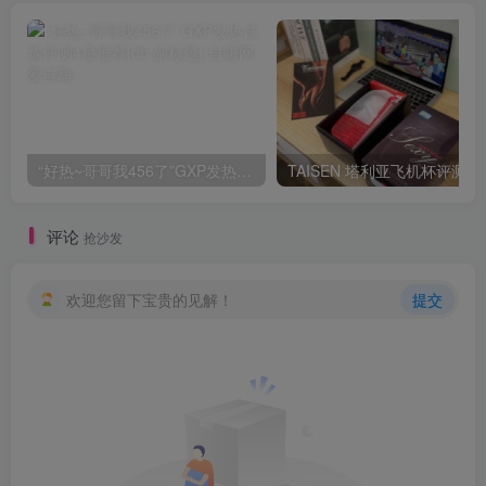
“好热~哥哥我456了”GXP发热试炼评测4星推荐[db:副标题]
TAISEN
评论
抢沙发
欢迎您留下宝贵的见解！
提交