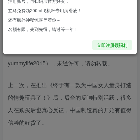
注册账号，再扫码加官方好友，
系跳蛋，因为设计巧妙、设计以东方女性愉悦为中
立马免费领200ml飞机杯专用润滑液！
心，也获得了德国IF大奖，所以今天，我们想尝试
还有额外神秘惊喜等着你～
推荐给大家这一款——如意：
名额有限，先到先得，错过等一年！
立即注册领福利
本文授权自Yummy精选（ 微信ID:
yummylife2015），未经许可，请勿转载。
上一次，在推出《终于有一款为中国女人量身打造
的情趣玩具了！》后，后台的反响特别活跃，很多
人在购买后也真心反馈，中国制造真的开始有值得
信赖的好货了。