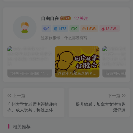
自由自在
关注
0
1478
0
1.5W+
13.2W+
这家伙很懒，什么都没有写...
“好热~哥哥我456了”GXP发热试炼评测4星推荐[db:副标题]
迷你小巧双马尾的冬爱琴音写真分享，虎牙妹妹YYDS!
上一篇
下一篇
广州大学女老师测评情趣内
提升敏感，加拿大女性情趣
衣、成人玩具，称这是体力
液评测
活
相关推荐