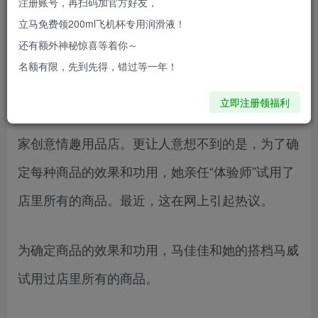
注册账号，再扫码加官方好友，
作”的招牌，公开招聘情趣产品体验师，并开出15
立马免费领200ml飞机杯专用润滑液！
万-20万元的年薪，要求最低本科学历，还要有3年
还有额外神秘惊喜等着你～
工作经验。
名额有限，先到先得，错过等一年！
立即注册领福利
中国传媒大学90后女生马佳佳，毕业后开了一
家创意情趣用品店。更让人意想不到的是，为了确
定每种商品的效果和功用，她亲任“体验师”试用了
店里所有的商品。最近，这在网上引起热议。
为确定商品的效果和功用，马佳佳和她的搭档马威
试用过店里所有的商品。