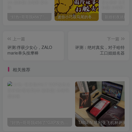
“好热~哥哥我456了”GXP发热试炼评测4星推荐[db:副标题]
迷你小巧双马尾的冬爱琴音写真分享，虎牙妹妹YYDS!
上一篇
下一篇
评测:俘获少女心，ZALO
评测：绝对真实，对子哈特
marie单头按摩棒
工口姐姐名器
相关推荐
“好热~哥哥我456了”GXP发热试炼评测4星推荐[db:副标题]
TAISEN