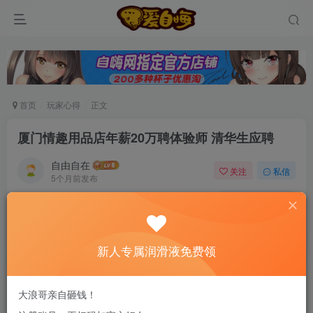
首页
玩家心得
正文
厦门情趣用品店年薪20万聘体验师 清华生应聘
自由自在
关注
私信
5个月前发布
0
54
7
新老司机速来！注册自嗨网+扫码加好友，即
送200ml润滑液→
新人专属润滑液免费领
内容摘要：厦门一家公司日前也打出“史上最爽工
大浪哥亲自砸钱！