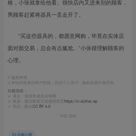
格，小张就拿给他看。很快店内又进来别的顾客，
男顾客赶紧将器具一丢走开了。
“买这些器具的，都愿意网购，毕竟在实体店
面对面交易，总会有点尴尬。”小张很理解顾客的
心理。
©
版权声明
⚠️本站内容来自用户投稿，仅供个人学习，版权归原作者所有。
转载指南：
🔹 署名：保留作者及
自嗨网
🔹 链接：建议附原文链接或首页
https://m.aizihai.vip
🔹 协议：默认
CC BY 4.0
THE END
玩家心得