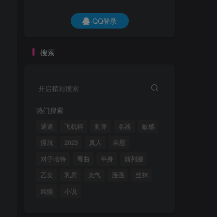
QQ登录
QQ登录
搜索
开启精彩搜索
开启精彩搜索
热门搜索
热门搜索
通道
飞机杯
测评
名器
敏感
通道
飞机杯
测评
名器
敏感
慢玩
2023
真人
自慰
慢玩
2023
真人
自慰
对子哈特
弯曲
半身
前列腺
对子哈特
弯曲
半身
前列腺
乙女
乳房
充气
漫画
丝袜
乙女
乳房
充气
漫画
丝袜
纯情
小说
纯情
小说