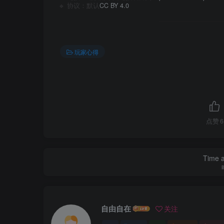
🔹 协议：默认
CC BY 4.0
玩家心得
点赞
6
Time a
自由自在
关注