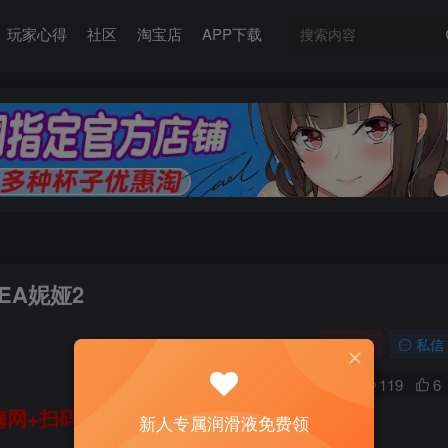
玩家心得
社区
淘宝店
APP下载
EA妮娅2
关注
私信
0
119
6
网+扫码加好友，即送200ml润滑液→
新人专属润滑液免费领