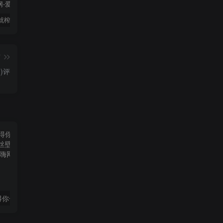
新婚初夜就榨得你一滴不剩❤——日本GXP白丝壁女测评 五星推荐[db:副标题]
“带骨骼的小护士飞机杯评测。 ”—3D骨骼护士评测
温柔动人的维纳斯，还是高贵傲慢的大魔王——日本tomax venus系列（soft）名器测评 四星推荐[db:副标题]
篇
)评
新婚初夜就榨得你一滴不剩❤——日本GXP白丝壁女测评 五星推荐[db:副标题]
“带骨骼的小护士飞机杯评测。 ”—3D骨骼护士评测