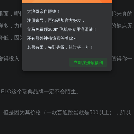
大浪哥亲自砸钱！
里面，哪怕只是一小点，如果没有做好润滑，震起来真的
注册账号，再扫码加官方好友，
样多，力度足，每次用起来都充满新鲜感，塑料的缺点无
立马免费领200ml飞机杯专用润滑液！
降低，因为这款玩具的刺激实在是太强了……
还有额外神秘惊喜等着你～
名额有限，先到先得，错过等一年！
舍得投入，懂得如何更好的取悦自己。它，真的值得你一
立即注册领福利
ELO这个瑞典品牌一定不会陌生。
。但是因为其价格（一款普通跳蛋就是500以上），所以