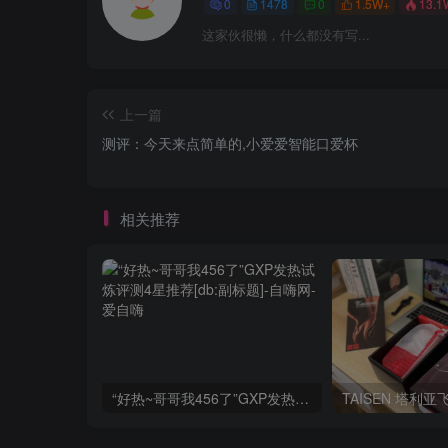
0
1478
0
1.5W+
13.1
这家伙很懒，什么都没有写...
上一篇
测评：今天来点简单的,小爱爱智能口爱杯
相关推荐
“好热~哥哥我456了”GXP发热试炼评测4星推荐[db:副标题]