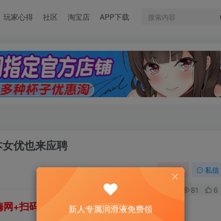
玩家心得
社区
淘宝店
APP下载
本女优也来应聘
关注
私信
0
81
6
网+扫码加好友，即送200ml润滑液→
新人专属润滑液免费领