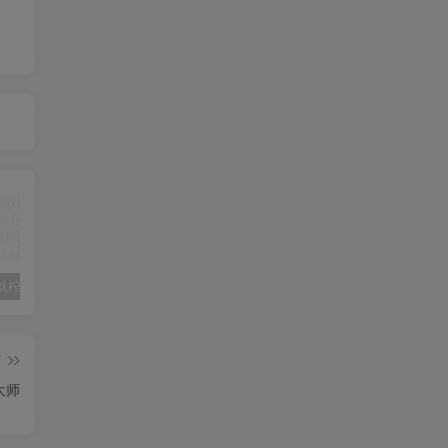
新婚初夜就榨得你一滴不剩❤——日本GXP白丝壁女测评 五星推荐[db:副标题]
“带骨骼的小护士飞机杯评测。 ”—3D骨骼护士评测
温柔动人的维纳斯，还是高贵傲慢的大魔王——日本tomax venus系列（soft）名器测评 四星推荐[db:副标题]
篇
大师