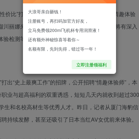
大浪哥亲自砸钱！
性价比”打出“史上最爽工作”的招牌，公开招聘“情趣体验
注册账号，再扫码加官方好友，
。瑠川丽娜来厦除了体验多款产品外，以后双方还将有深入
立马免费领200ml飞机杯专用润滑液！
体验检测等。
还有额外神秘惊喜等着你～
名额有限，先到先得，错过等一年！
立即注册领福利
打出“史上最爽工作”的招牌，公开招聘“情趣体验师”，本
奇职业与超高福利的双重诱惑，短短几天内就收到超过30
留学生和名校高材生等优秀人才。昨日，记者从厦门海豹信
招聘持续发酵，甚至还吸引了日本当红AV女优前来体验。