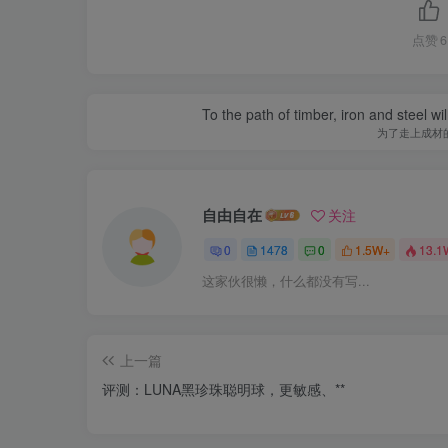
点赞
6
To the path of timber, iron and steel w
为了走上成材
自由自在
关注
0
1478
0
1.5W+
13.1
这家伙很懒，什么都没有写...
上一篇
评测：LUNA黑珍珠聪明球，更敏感、**