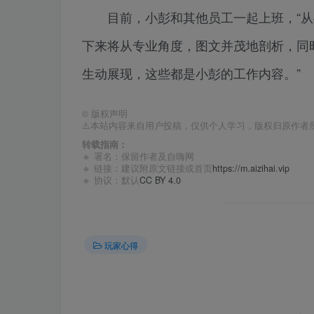
目前，小彭和其他员工一起上班，“从4
下来将从专业角度，图文并茂地剖析，同
生动展现，这些都是小彭的工作内容。”
©
版权声明
⚠️本站内容来自用户投稿，仅供个人学习，版权归原作者
转载指南：
🔹 署名：保留作者及
自嗨网
🔹 链接：建议附原文链接或首页
https://m.aizihai.vip
🔹 协议：默认
CC BY 4.0
玩家心得