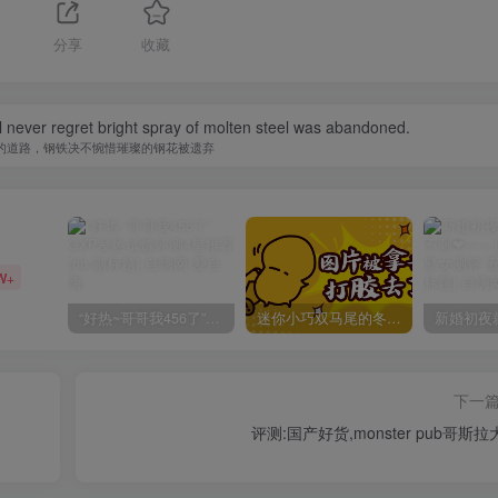
分享
收藏
ill never regret bright spray of molten steel was abandoned.
的道路，钢铁决不惋惜璀璨的钢花被遗弃
W+
“好热~哥哥我456了”GXP发热试炼评测4星推荐[db:副标题]
迷你小巧双马尾的冬爱琴音写真分享，虎牙妹妹YYDS!
下一
评测:国产好货,monster pub哥斯拉