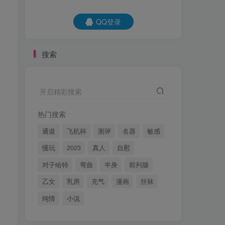
QQ登录
QQ登录
搜索
开启精彩搜索
开启精彩搜索
热门搜索
热门搜索
通道
飞机杯
测评
名器
敏感
通道
飞机杯
测评
名器
敏感
慢玩
2023
真人
自慰
慢玩
2023
真人
自慰
0
对子哈特
弯曲
半身
前列腺
对子哈特
弯曲
半身
前列腺
乙女
乳房
充气
漫画
丝袜
乙女
乳房
充气
漫画
丝袜
纯情
小说
纯情
小说