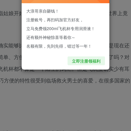
大浪哥亲自砸钱！
指姑娘开始的，直到越来越“懂事”，才知道这个世界上竟
注册账号，再扫码加官方好友，
立马免费领200ml飞机杯专用润滑液！
还有额外神秘惊喜等着你～
确实能够比五指姑娘用起来更加舒适、卫生。但是现在还
名额有限，先到先得，错过等一年！
简单、方便，而且随时随地可使用，你了解过它了吗？对
立即注册领福利
飞机杯都不算是一个陌生的词汇。但是飞机蛋确实少有耳
其小巧方便的特性很受到临场救火男士的喜爱，在很多国家的