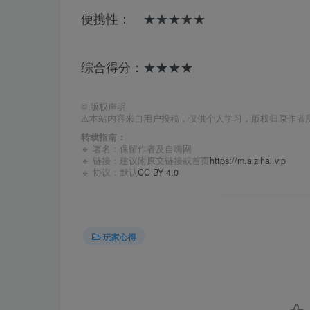
便携性： ★★★★★
综合得分：★★★★
©
版权声明
⚠️本站内容来自用户投稿，仅供个人学习，版权归原作者
转载指南：
🔹 署名：保留作者及
自嗨网
🔹 链接：建议附原文链接或首页
https://m.aizihai.vip
🔹 协议：默认
CC BY 4.0
玩家心得