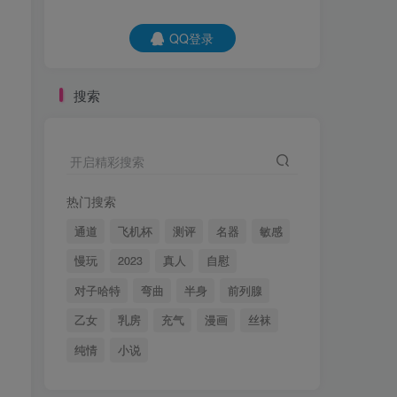
QQ登录
QQ登录
搜索
开启精彩搜索
开启精彩搜索
热门搜索
热门搜索
通道
飞机杯
测评
名器
敏感
通道
飞机杯
测评
名器
敏感
慢玩
2023
真人
自慰
慢玩
2023
真人
自慰
对子哈特
弯曲
半身
前列腺
对子哈特
弯曲
半身
前列腺
乙女
乳房
充气
漫画
丝袜
乙女
乳房
充气
漫画
丝袜
纯情
小说
纯情
小说