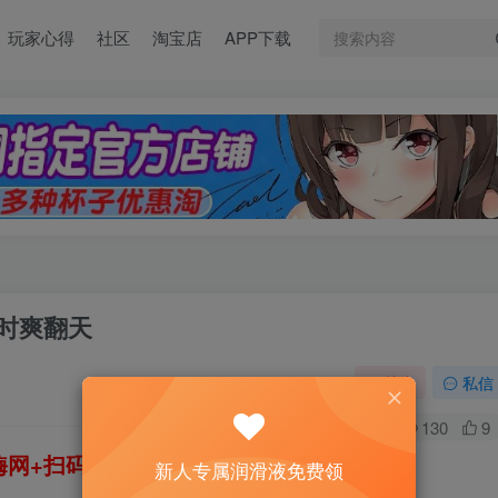
玩家心得
社区
淘宝店
APP下载
随时爽翻天
关注
私信
0
130
9
网+扫码加好友，即送200ml润滑液→
新人专属润滑液免费领