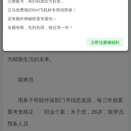
注册账号，再扫码加官方好友，
够薄够滑，居然都是一门职业？
立马免费领200ml飞机杯专用润滑液！
还有额外神秘惊喜等着你～
“三百六十五行”，正在发生变化。有些在裂
名额有限，先到先得，错过等一年！
变，有些在变种，有些在从隐匿处浮出。它们因为
立即注册领福利
新的生活方式、新的生活需求而产生，它们指向更
为精致生活的未来。
嗅辨员
用鼻子帮助环保部门寻找恶臭源，每三年都要
重考资格证 职业个案：木子虎，26岁，嗅辨员
预备人员