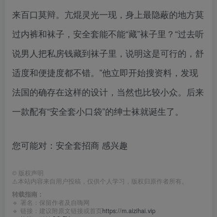
来百口莫辩。亢焜灵光一现，身上最隐蔽的地方莫
过内裤和袜子，安全套能不能“藏”袜子里？“过去听
说男人把私房钱藏到袜子里，说明这是可行的，舒
适度和便捷度都不错。”他立即开始搜资料，发现
法国的确存在这样的设计，当然也比较小众。后来
一款配有“安全套小口袋”的绅士袜就诞生了。
您可能对：安全套招商 感兴趣
©
版权声明
⚠️本站内容来自用户投稿，仅供个人学习，版权归原作者所有。
转载指南：
🔹 署名：保留作者及
自嗨网
🔹 链接：建议附原文链接或首页
https://m.aizihai.vip