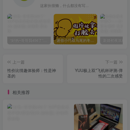
这家伙很懒，什么都没有写...
“好热~哥哥我456了”GXP发热试炼评测4星推荐[db:副标题]
迷你小巧双马尾的冬爱琴音写真分享，虎牙妹妹YYDS!
上一篇
下一篇
性价比情趣体验师：性是神
YUU极上双*飞机杯评测-弹
圣的
性的二次感受
相关推荐