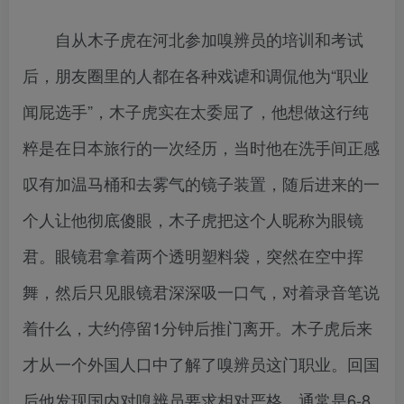
自从木子虎在河北参加嗅辨员的培训和考试
后，朋友圈里的人都在各种戏谑和调侃他为“职业
闻屁选手”，木子虎实在太委屈了，他想做这行纯
粹是在日本旅行的一次经历，当时他在洗手间正感
叹有加温马桶和去雾气的镜子装置，随后进来的一
个人让他彻底傻眼，木子虎把这个人昵称为眼镜
君。眼镜君拿着两个透明塑料袋，突然在空中挥
舞，然后只见眼镜君深深吸一口气，对着录音笔说
着什么，大约停留1分钟后推门离开。木子虎后来
才从一个外国人口中了解了嗅辨员这门职业。回国
后他发现国内对嗅辨员要求相对严格，通常是6-8