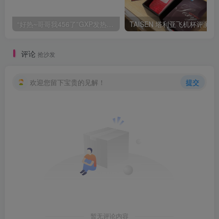
“好热~哥哥我456了”GXP发热试炼评测4星推荐[db:副标题]
TAISEN
评论
抢沙发
欢迎您留下宝贵的见解！
提交
暂无评论内容