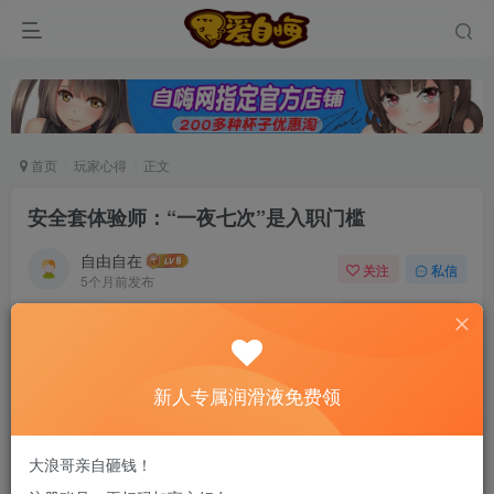
首页
玩家心得
正文
安全套体验师：“一夜七次”是入职门槛
自由自在
关注
私信
5个月前发布
0
86
14
新老司机速来！注册自嗨网+扫码加好友，即
送200ml润滑液→
新人专属润滑液免费领
内容摘要：闻空气中是否有异味，体验安全套是否
大浪哥亲自砸钱！