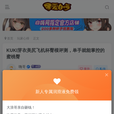
首页
玩家心得
正文
KUKI芽衣美尻飞机杯臀模评测，单手就能掌控的
蜜桃臀
嗨哥
关注
私信
5个月前发布
0
192
9
新老司机速来！注册自嗨网+扫码加好友，即
新人专属润滑液免费领
送200ml润滑液→
兄弟们，玩过无数飞机杯，是不是感觉单手杯爽够了但总少
大浪哥亲自砸钱！