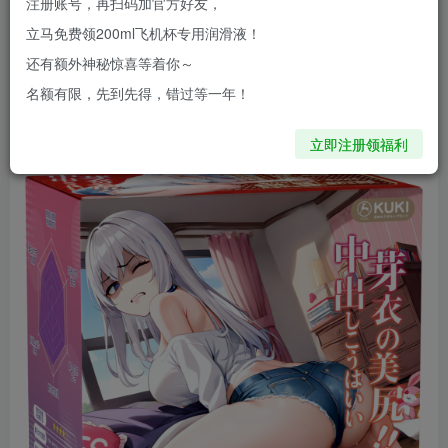
点真实感？全尺寸倒模又扛不动，拿起来像搬砖一样？
注册账号，再扫码加官方好友，
今天大浪哥给你们带来一款KUKI新品芽衣臀，轻量1kg、单
立马免费领200ml飞机杯专用润滑液！
手就能掌控的蜜桃臀，介于小杯和大倒模之间，绝对是老司
还有额外神秘惊喜等着你～
机的减压神器。
名额有限，先到先得，错过等一年！
一、外观与手感
立即注册领福利