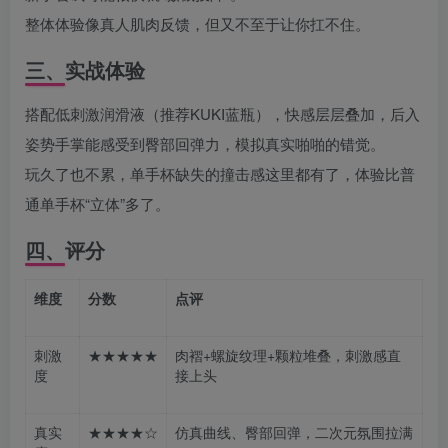
整体体验像真人肌肉反馈，但又不至于让你扛不住。
三、实战体验
搭配低刺激润滑液（推荐KUKI蓝瓶），快感层层叠加，后入
姿势手掌能感受到臀部回弹力，模拟真实啪啪的错觉。
玩久了也不累，单手杯缺失的撞击感这里都有了，体验比普
通单手杯“立体”多了。
四、评分
维度
分数
点评
刺激
★★★★★
肉褶+螺旋纹理+颗粒堆叠，刺激感直
度
接上头
真实
★★★★☆
仿真曲线、臀部回弹，二次元氛围拉满