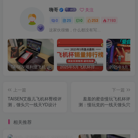
嗨哥
关注
0
25
0
253
7193
这家伙很懒，什么都没有写...
TAISEN 塔利亚飞机杯评测，新手慢玩训练神器
2025年5月飞机杯排行榜TOP5推荐：告别选择困难，秒懂哪款适合你！
上一篇
下一篇
TAISEN艾薇儿飞机杯臀模评
羞羞的蜜壶慢玩飞机杯评
测，馒头穴一线天YD设计
测：慢玩党的一线天馒头穴
相关推荐