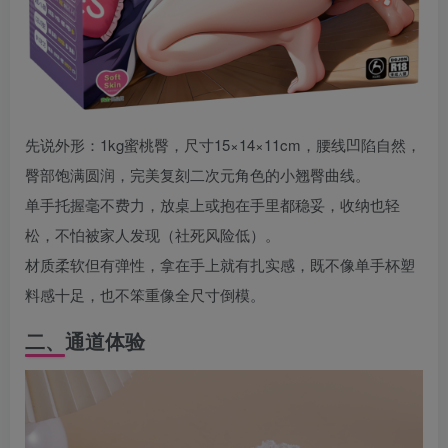
先说外形：1kg蜜桃臀，尺寸15×14×11cm，腰线凹陷自然，
臀部饱满圆润，完美复刻二次元角色的小翘臀曲线。
单手托握毫不费力，放桌上或抱在手里都稳妥，收纳也轻
松，不怕被家人发现（社死风险低）。
材质柔软但有弹性，拿在手上就有扎实感，既不像单手杯塑
料感十足，也不笨重像全尺寸倒模。
二、通道体验