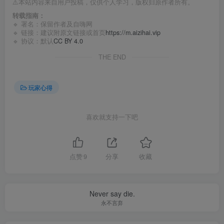
⚠️本站内容来自用户投稿，仅供个人学习，版权归原作者所有。
转载指南：
🔹 署名：保留作者及
自嗨网
🔹 链接：建议附原文链接或首页
https://m.aizihai.vip
🔹 协议：默认
CC BY 4.0
THE END
玩家心得
喜欢就支持一下吧
点赞
9
分享
收藏
Never say die.
永不言弃