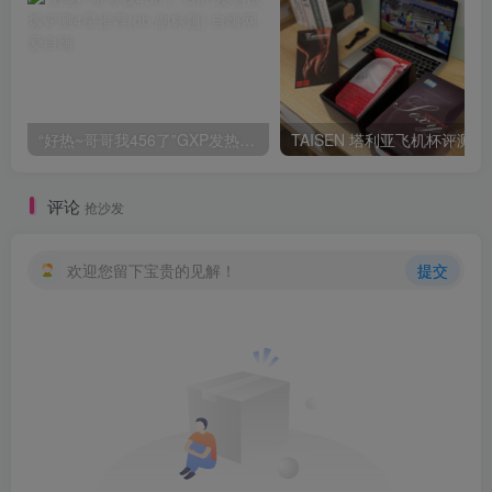
“好热~哥哥我456了”GXP发热试炼评测4星推荐[db:副标题]
TAISEN
评论
抢沙发
欢迎您留下宝贵的见解！
提交