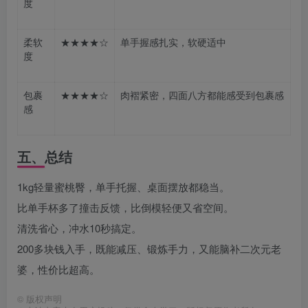
度
柔软
★★★★☆
单手握感扎实，软硬适中
度
包裹
★★★★☆
肉褶紧密，四面八方都能感受到包裹感
感
五、总结
1kg轻量蜜桃臀，单手托握、桌面摆放都稳当。
比单手杯多了撞击反馈，比倒模轻便又省空间。
清洗省心，冲水10秒搞定。
200多块钱入手，既能减压、锻炼手力，又能脑补二次元老
婆，性价比超高。
©
版权声明