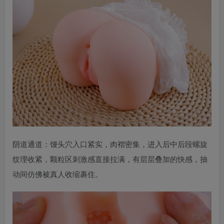
阴道通道：馒头穴入口紧实，肉褶密集，进入后中后段螺旋
纹理收紧，颗粒区刺激感直接拉满，有层层叠加的快感，抽
动间仿佛被真人收缩裹住。