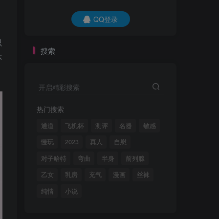
QQ登录
只
搜索
环
开启精彩搜索
热门搜索
通道
飞机杯
测评
名器
敏感
慢玩
2023
真人
自慰
对子哈特
弯曲
半身
前列腺
乙女
乳房
充气
漫画
丝袜
纯情
小说