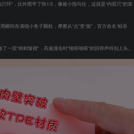
内穴环”，比外围窄了快1/3，像被小指勾住，这就是“内双穴”的第
周瞬间布满细小鱼子颗粒，摩擦从“点”变“面”，官方命名“鲸吞
做了一层“倒刺皱褶”，高速撞击时“啪嗒啪嗒”的回弹声特别上头。