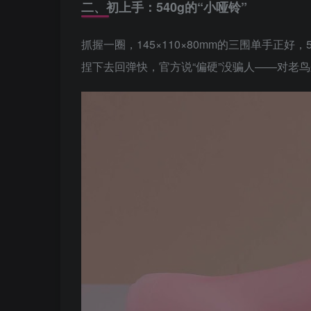
二、初上手：540g的“小哑铃”
抓握一圈，145×110×80mm的三围单手正好
捏下去回弹快，官方说“偏硬”没骗人——对老鸟