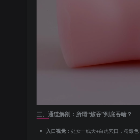
三、通道解剖：所谓“鲸吞”到底吞啥？
入口视觉
：处女一线天+白虎穴口，粉嫩色