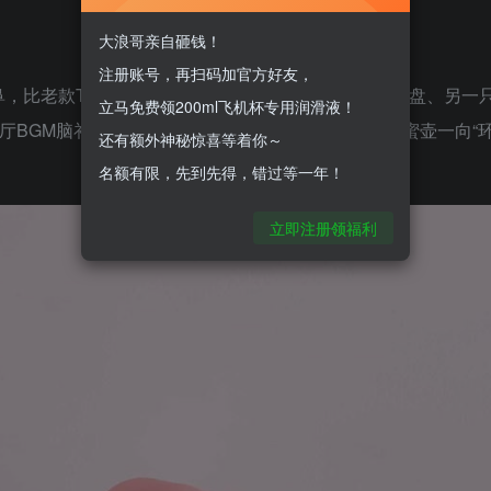
大浪哥亲自砸钱！
注册账号，再扫码加官方好友，
，比老款TPE那种塑料味良心太多。封面蕾姆单手托盘、另一
立马免费领200ml飞机杯专用润滑液！
厅BGM脑补上了。配件极简：本体+10ml润滑小袋，蜜壶一向“
还有额外神秘惊喜等着你～
名额有限，先到先得，错过等一年！
立即注册领福利