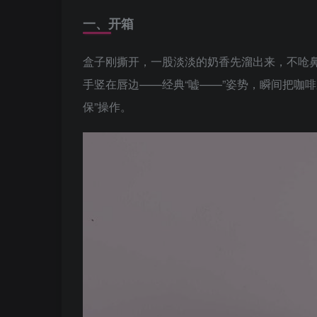
一、开箱
盒子刚撕开，一股淡淡的奶香先溜出来，不呛鼻
手竖在唇边——经典“嘘——”姿势，瞬间把咖啡
保”操作。