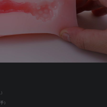
入）
粘手）