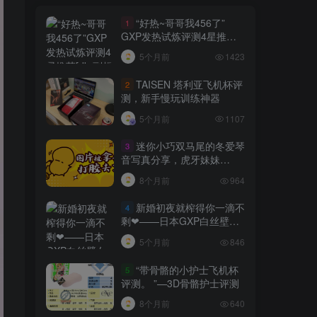
“好热~哥哥我456了”
1
GXP发热试炼评测4星推荐
[db:副标题]
5个月前
1423
TAISEN 塔利亚飞机杯评
2
测，新手慢玩训练神器
5个月前
1107
迷你小巧双马尾的冬爱琴
3
音写真分享，虎牙妹妹
YYDS!
8个月前
964
新婚初夜就榨得你一滴不
4
剩❤——日本GXP白丝壁女
测评 五星推荐[db:副标题]
5个月前
846
“带骨骼的小护士飞机杯
5
评测。 ”—3D骨骼护士评测
8个月前
640