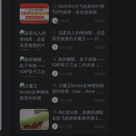
2025年5月飞机杯排行榜
6
TOP5推荐：告别选择困
难，秒懂哪款适合你！
1年前
616
温柔动人的维纳斯，还是
7
高贵傲慢的大魔王——日本
tomax venus系列（soft）名
5个月前
609
器测评 四星推荐[db:副标题]
曲折蜿蜒，处子体验——
8
GXP双子乙女二代评测（中
高刺激）四星推荐[db:副标
5个月前
529
题]
大魔王tomax女神维纳斯
9
系列评测（real，clone，
cross）[db:副标题]
5个月前
445
A社老法师，多娜多娜联
10
名款飞机杯收集者评测 2
——除了情怀也有亮点
8个月前
442