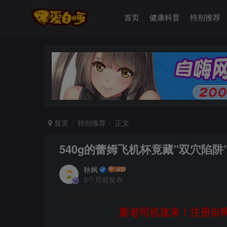
首页
健康科普
特别推荐
首页
特别推荐
正文
540g的蕾姆飞机杯竟藏”双穴陷
秋枫
5个月前发布
新老司机速来！注册自嗨