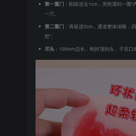
第一重门
：刚探进去1cm，突然遇到一圈“
一穴。
第二重门
：再挺进3cm，通道整体缩喉，四
腔”。
尽头
：130mm总长，刚好顶到头，子宫口