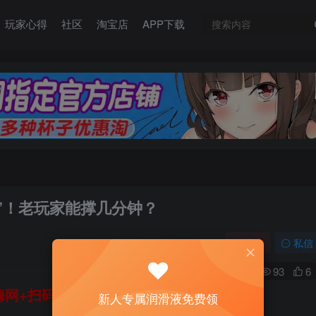
玩家心得
社区
淘宝店
APP下载
阱”！老玩家能撑几分钟？
关注
私信
0
93
6
网+扫码加好友，即送200ml润滑液→
新人专属润滑液免费领