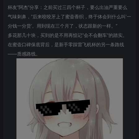
杯友”阿杰”分享：之前买过三四个杯子，要么出油严重要么
气味刺鼻，”后来咬咬牙上了蜜壶香织，终于体会到什么叫’一
分钱一分货’。用到现在三个月了，状态跟新的一样。”
多花那几十块，买到的是不用再惦记”会不会翻车”的踏实。
在蜜壶口碑保底背后，是新手零踩雷飞机杯的另一条路线
——质感路线。