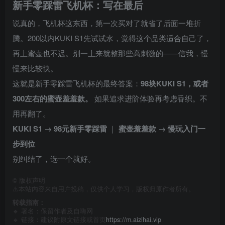
新手零踩雷飞机杯：写在最后
说真的，飞机杯这东西，第一次买对了就省了后面一堆折
腾。200以内KUKI S1先试试水，觉得这个品类适合自己了，
再上蜜壶也不迟。别一上来就整那些高刺激的——信我，慢
慢来比较快。
这就是新手零踩雷飞机杯的最终答案：
98块KUKI S1，或者
300左右的蜜壶羞羞款。
如果追求进阶体验再考虑香织。不
用再翻了。
KUKI S1 → 98元新手零踩雷
｜
蜜壶羞羞款 → 慢玩入门一
步到位
别纠结了，选一个就好。
©
版权声明
⚠️本站内容来自用户投稿，仅供个人学习，版权归原作者所有。
转载指南：
🔹 署名：保留作者及
自嗨网
🔹 链接：建议附原文链接或首页
https://m.aizihai.vip