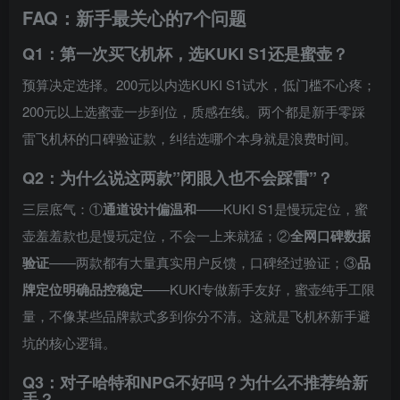
FAQ：新手最关心的7个问题
Q1：第一次买飞机杯，选KUKI S1还是蜜壶？
预算决定选择。200元以内选KUKI S1试水，低门槛不心疼；
200元以上选蜜壶一步到位，质感在线。两个都是新手零踩
雷飞机杯的口碑验证款，纠结选哪个本身就是浪费时间。
Q2：为什么说这两款”闭眼入也不会踩雷”？
三层底气：①
通道设计偏温和
——KUKI S1是慢玩定位，蜜
壶羞羞款也是慢玩定位，不会一上来就猛；②
全网口碑数据
验证
——两款都有大量真实用户反馈，口碑经过验证；③
品
牌定位明确品控稳定
——KUKI专做新手友好，蜜壶纯手工限
量，不像某些品牌款式多到你分不清。这就是飞机杯新手避
坑的核心逻辑。
Q3：对子哈特和NPG不好吗？为什么不推荐给新
手？