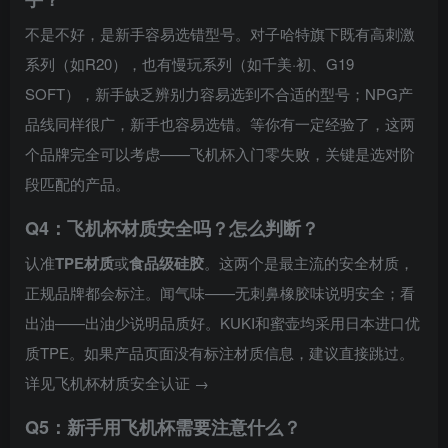
不是不好，是新手容易选错型号。对子哈特旗下既有高刺激
系列（如R20），也有慢玩系列（如千美·初、G19
SOFT），新手缺乏辨别力容易选到不合适的型号；NPG产
品线同样很广，新手也容易选错。等你有一定经验了，这两
个品牌完全可以考虑——飞机杯入门零失败，关键是选对阶
段匹配的产品。
Q4：飞机杯材质安全吗？怎么判断？
认准
TPE材质
或
食品级硅胶
。这两个是最主流的安全材质，
正规品牌都会标注。闻气味——无刺鼻橡胶味说明安全；看
出油——出油少说明品质好。KUKI和蜜壶均采用日本进口优
质TPE。如果产品页面没有标注材质信息，建议直接跳过。
详见飞机杯材质安全认证 →
Q5：新手用飞机杯需要注意什么？