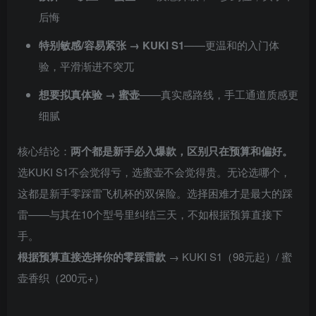
后悔
特别敏感/容易紧张 → KUKI S1
——更温和的入门体
验，平滑渐进不突兀
想要拟真体验 → 蜜壶
——真实感路线，手工通道质感更
细腻
核心结论：
两个都是新手必入爆款，区别只在预算和偏好。
选KUKI S1不会觉得亏，选蜜壶不会觉得贵。无论选哪个，
这都是新手零踩雷飞机杯的双保险。选择困难才是最大的踩
雷——与其在10个型号里纠结三天，不如根据预算直接下
手。
根据预算直接选择你的零踩雷款
→ KUKI S1（98元起）/ 蜜
壶香织（200元+）