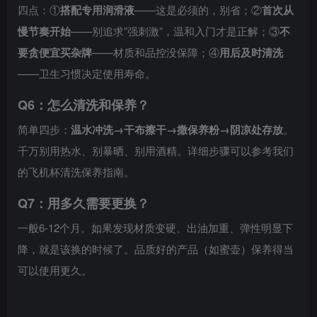
四点：①
搭配专用润滑液
——这是必须的，别省；②
首次从
慢节奏开始
——别追求”强刺激”，温和入门才是正解；③
不
要贪便宜买杂牌
——材质和品控没保障；④
用后及时清洗
——卫生习惯决定使用寿命。
Q6：怎么清洗和保养？
简单四步：
温水冲洗→干布擦干→撒保养粉→阴凉处存放
。
千万别用热水、别暴晒、别用酒精。详细步骤可以参考我们
的飞机杯清洗保养指南。
Q7：用多久需要更换？
一般6-12个月。如果发现材质变硬、出油加重、弹性明显下
降，就是该换的时候了。品质好的产品（如蜜壶）保养得当
可以使用更久。