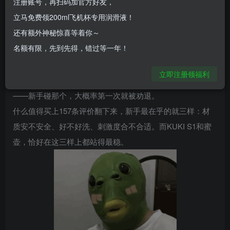
注册账号，再扫码加官方好友，
正需要的就两个答案。
立马免费领200ml飞机杯专用润滑液！
新手零踩雷飞机杯的双保险
：预算200以内→KUKI S1（AV
还有额外神秘惊喜等着你～
片商联名/慢玩设计/98元）；预算300左右→蜜壶羞羞款（纯
名额有限，先到先得，错过等一年！
手工/慢玩/真实感路线）。就这两个，选哪个都不会踩雷。
先说结论：200以内选KUKI S1，98块钱试水不心疼；预算够
立即注册领福利
的话直接上蜜壶，手工品控闭眼入。别看对子哈特名气大
——新手碰那个，大概率第一次就被劝退。
什么值得买上157条评价翻下来，新手最在乎的就三样：材
质安不安全、好不好洗、刺激度合不合适。而KUKI S1和蜜
壶，恰好在这三样上都站得最稳。