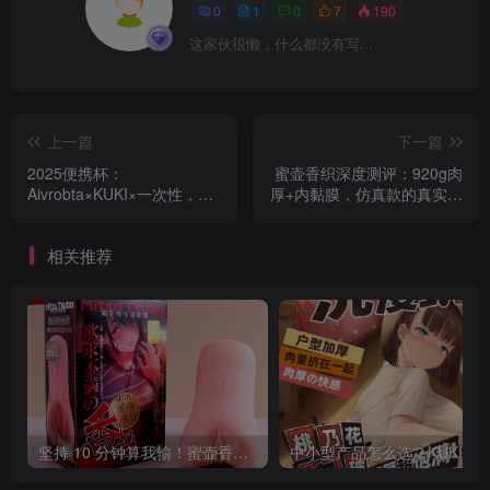
0
1
0
7
190
这家伙很懒，什么都没有写...
上一篇
下一篇
2025便携杯：
蜜壶香织深度测评：920g肉
Aivrobta×KUKI×一次性，宿
厚+内黏膜，仿真款的真实感
舍党必看
天花板在哪？
相关推荐
坚持 10 分钟算我输！蜜壶香织双通道实测，仿真子宫颗粒能把人榨干吗？