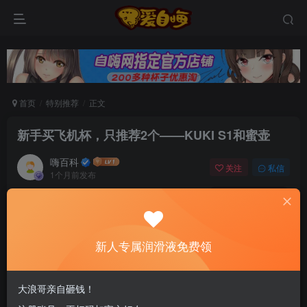
首页
特别推荐
正文
新手买飞机杯，只推荐2个——KUKI S1和蜜壶
嗨百科
关注
私信
1个月前发布
0
190
7
新老司机速来！注册自嗨网+扫码加好友，即
送200ml润滑液→
新人专属润滑液免费领
10个型号砸过来，8个”必入款”再砸过来——选个飞机杯，怎
大浪哥亲自砸钱！
么比选手机还难？我翻了几千条真实评价，最后发现新手真