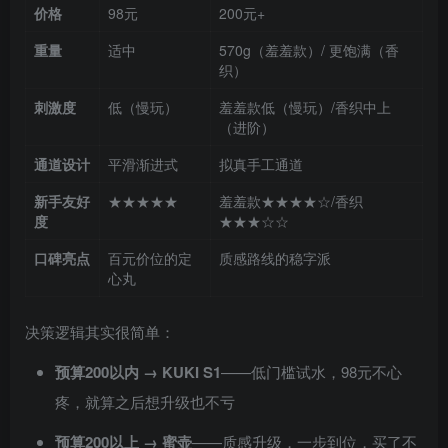
价格
98元
200元+
重量
适中
570g（羞羞款）/ 更饱满（香
织）
刺激度
低（慢玩）
羞羞款低（慢玩）/香织中上
（进阶）
通道设计
平滑渐进式
拟真手工通道
新手友好
★★★★★
羞羞款★★★★☆/香织
度
★★★☆☆
口碑亮点
百元价位的定
质感路线的稳字派
心丸
决策逻辑其实很简单：
预算200以内 → KUKI S1
——低门槛试水，98元不心
疼，就算之后想升级也不亏
预算200以上 → 蜜壶
——质感升级，一步到位，买了不