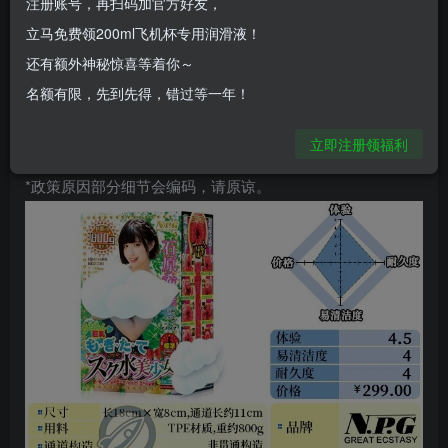
注册账号，再扫码加官方好友，
操作体验会因人而异，效果无法保证。
立马免费领200ml飞机杯专用润滑液！
还有额外神秘惊喜等着你～
*手工测量会有误差，图文数据仅供参考，不作标
名额有限，先到先得，错过等一年！
准。
立即注册领福利
*政策原因部分细节会编码，请原谅。