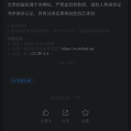
文章的版权属于本网站。严禁盗窃和剽窃。侵权人将保存证
书并保存公证。所有法律后果将由您自己承担
©
版权声明
⚠️本站内容来自用户投稿，仅供个人学习，版权归原作者所有。
转载指南：
🔹 署名：保留作者及
自嗨网
🔹 链接：建议附原文链接或首页
https://m.aizihai.vip
🔹 协议：默认
CC BY 4.0
THE END
玩家心得
喜欢就支持一下吧
点赞
6
分享
收藏