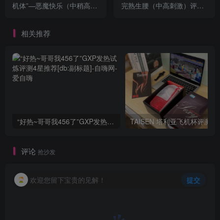
机体”—恶魔快乐（中稍高刺
完熟生腰（中高刺激）评测 |
激）评测 | ¥200-400区间 –
¥400-800区间 – 4星推荐
4星推荐
相关推荐
“好热~哥哥我456了”GXP发热试炼评测4星推荐[db:副标题]
TAISEN
评论
抢沙发
欢迎您留下宝贵的见解！
提交