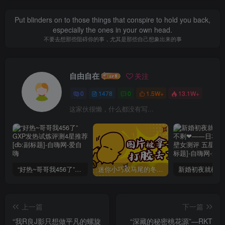
Put blinders on to those things that conspire to hold you back,
especially the ones in your own head.
不要去想那些阻碍你的事，尤其是那些自己想象出来的事
自由自在
关注
0
1478
0
1.5W+
13.1W+
这家伙很懒，什么都没有写...
“好热~哥哥我456了”GXP发热试炼评测4星推荐[db:副标题]
迷你小巧双马尾的冬爱琴音写真分享，虎牙妹妹YYDS!
上一篇
下一篇
“我R良J影只想做平凡的螺旋
“深藏的秘密桃花源”—RKT