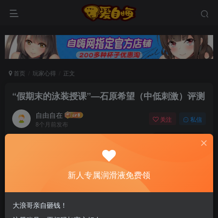
首页
玩家心得
正文
“假期末的泳装授课”—石原希望（中低刺激）评测
自由自在
关注
私信
8个月前发布
0
49
6
新老司机速来！注册自嗨网+扫码加好友，即
送200ml润滑液→
新人专属润滑液免费领
*文章的内容应尽可能客观。由于个人体质不同，
大浪哥亲自砸钱！